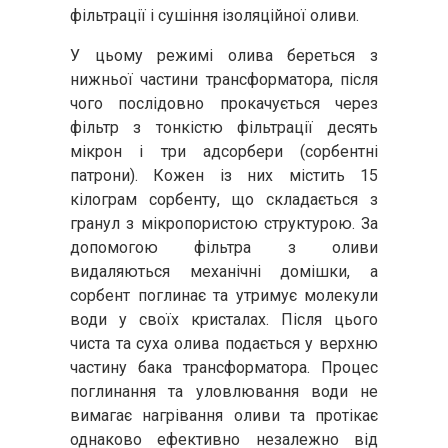
фільтрації і сушіння ізоляційної оливи.
У цьому режимі олива береться з
нижньої частини трансформатора, після
чого послідовно прокачується через
фільтр з тонкістю фільтрації десять
мікрон і три адсорбери (сорбентні
патрони). Кожен із них містить 15
кілограм сорбенту, що складається з
гранул з мікропористою структурою. За
допомогою фільтра з оливи
видаляються механічні домішки, а
сорбент поглинає та утримує молекули
води у своїх кристалах. Після цього
чиста та суха олива подається у верхню
частину бака трансформатора. Процес
поглинання та уловлювання води не
вимагає нагрівання оливи та протікає
однаково ефективно незалежно від