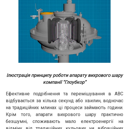
Ілюстрація принципу роботи апарату вихрового шару
компанії “Глоубкор”
Ефективне подрібнення та перемішування в АВС
відбувається за кілька секунд або хвилин, водночас
на традиційних млинах ці процеси займають години.
Крім того, апарати вихрового шару практично
безшумні, споживають мало електроенергії на
відміну від традиційних кульових чи вібраційних