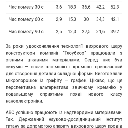
Час помелу 30 с
3,6
18,3
36,6
42,2
52,3
Час помелу 60 с
2,9
15,3
30
34,3
42,1
Час помелу 90 с
2,5
13,3
27,5
31,6
39,2
За роки удосконалення технології вихрового шару
конструктори компанії “Глоубкор” працювали з
різними цікавими матеріалами. Серед них був
силумін — сплав алюмінію і кремнію, призначений
для створення деталей складної форми. Виготовляли
мікропорошок із графіту — графен. Цікаво, що ця
перспективна альтернатива звичному кремнію у
подальшому сприятиме появі нового класу
наноелектроніки.
АВС успішно працюють із надтвердими матеріалами.
Так, Державний науково-дослідницький інститут
титану за допомогою апарату вихрового шару провів