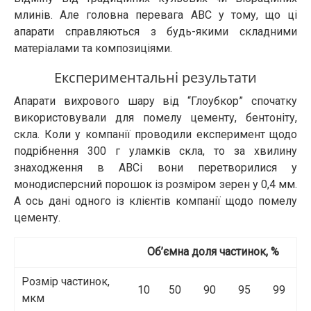
млинів. Але головна перевага АВС у тому, що ці
апарати справляються з будь-якими складними
матеріалами та композиціями.
Експериментальні результати
Апарати вихрового шару від “Глоубкор” спочатку
використовували для помелу цементу, бентоніту,
скла. Коли у компанії проводили експеримент щодо
подрібнення 300 г уламків скла, то за хвилину
знаходження в АВСі вони перетворилися у
монодисперсний порошок із розміром зерен у 0,4 мм.
А ось дані одного із клієнтів компанії щодо помелу
цементу.
Об’ємна доля частинок, %
Розмір частинок,
10
50
90
95
99
мкм