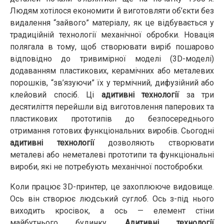
Людям хотілося економити й виготовляти об’єкти без
видалення “зайвого” матеріалу, як це відбувається у
традиційній технології механічної обробки. Новація
полягала в тому, щоб створювати виріб пошарово
відповідно до тривимірної моделі (3D-моделі)
додаванням пластикових, керамічних або металевих
порошків, “зв’язуючи” їх у термічний, дифузійний або
клейовий спосіб. Ці
адитивні технології
за три
десятиліття перейшли від виготовлення паперових та
пластикових прототипів до безпосереднього
отримання готових функціональних виробів. Сьогодні
адитивні технології
дозволяють створювати
металеві або неметалеві прототипи та функціональні
вироби, які не потребують механічної постобробки.
Коли працює 3D-принтер, це захоплююче видовище.
Ось він створює людський суглоб. Ось з-під нього
виходить кросівок, а ось — елемент стіни
майбутнього будинку.
Адитивні технології