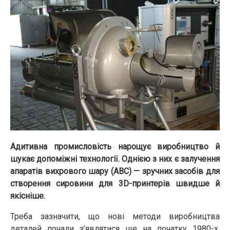
Адитивна промисловість нарощує виробництво й
шукає допоміжні технології. Однією з них є залучення
апаратів вихрового шару (АВС) — зручних засобів для
створення сировини для 3D-принтерів швидше й
якісніше.
Треба зазначити, що нові методи виробництва
деталей почали з’являтися ще на початку 1980-х.