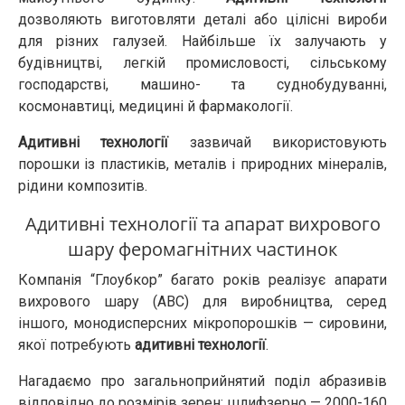
дозволяють виготовляти деталі або цілісні вироби
для різних галузей. Найбільше їх залучають у
будівництві, легкій промисловості, сільському
господарстві, машино- та суднобудуванні,
космонавтиці, медицині й фармакології.
Адитивні технології
зазвичай використовують
порошки із пластиків, металів і природних мінералів,
рідини композитів.
Адитивні технології та апарат вихрового
шару феромагнітних частинок
Компанія “Глоубкор” багато років реалізує апарати
вихрового шару (АВС) для виробництва, серед
іншого, монодисперсних мікропорошків — сировини,
якої потребують
адитивні технології
.
Нагадаємо про загальноприйнятий поділ абразивів
відповідно до розмірів зерен: шлифзерно — 2000-160