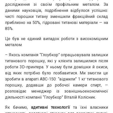
дослідження зі своїм профільним металом. За
даними науковців, подрібнення відбулося успішно:
чисті порошки титану зменшили фракційний склад
приблизно на 50%, гідровані титанові матеріали — на
85%.
Це був не єдиний випадок роботи з високоміцним
металом.
– Якось компанія “Глоубкор” опрацьовувала залишки
титанового порошку, які у клієнта залишилися після
роботи 3D-принтера. У ньому були домішки й окиси,
від яких потрібно було позбавитися. Ми змогли це
зробити в апараті АВС-150: “відмили” 1 кг титанового
порошку, додавши до робочої камери спирт, —
розповідає менеджер із зовнішньоекономічної
діяльності компанії “Глоубкор” Віталій Колісник.
Як бачимо,
адитивні технології
та їхні власники