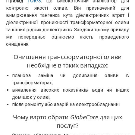
Прилад
TOR-3
:
Це високоточний аналізатор для
контролю якості оливи. Він призначений для
вимірювання тангенса кута діелектричних втрат і
діелектричної проникності трансформаторної оливи
та інших рідких діелектриків. Завдяки цьому приладу
ми попередньо оцінюємо якість проведеного
очищення.
Очищення трансформаторної оливи
необхідне в таких випадках:
планова заміна чи доливання оливи в
трансформаторах;
виявлення високих показників води чи інших
домішок у оливі;
після ремонту або аварій на електрообладнанні.
Чому варто обрати
GlobeCore
для цих
послуг?