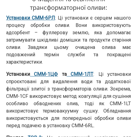
трансформаторної оливи:
Установки СММ-6РЛ
: Ці установки є серцем нашого
процесу обробки оливи. Вони використовують
адсорбент – фуллерову землю, яка допомагає
затримувати шкідливі домішки та продукти старіння
оливи. Завдяки цьому очищена олива має
подовжений термін служби та покращені
характеристики.
Установки
CMM-1ЦФ
та
CMM-1ЛT
: Ці установки
спроєктовані для видалення води та додаткової
фільтрації злитої з трансформаторів оливи. Зокрема,
CMM-1CF використовує метод коагуляції для сушіння
особливо обводнених олив, тоді як CMM-1LT
використовує термовакуумну сушку. Обладнання
використовується для попередньої обробки оливи
перед подачею в установку CMM-6RL.