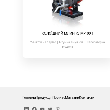
КОЛОЇДНИЙ МЛИН КЛМ-100.1
2-4 літри на партію
|
Бітумна емульсія
|
Лабораторна
модель
Головна
Продукція
Про нас
Магазин
Контакти