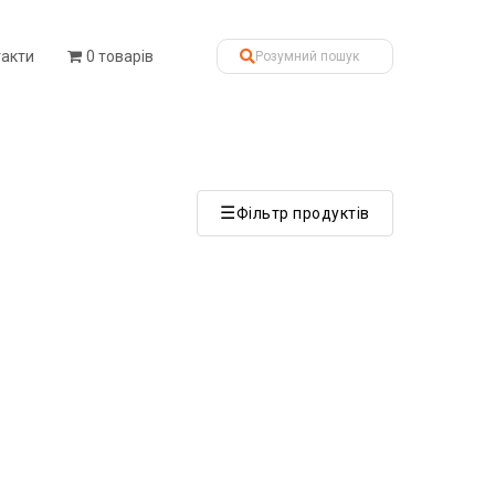
такти
0 товарів
☰
Фільтр продуктів