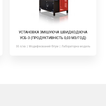
УСТАНОВКА ЗМІШУЮЧА ШВИДКОДІЮЧА
УСБ-3 (ПРОДУКТИВНІСТЬ 0,03 М3/ГОД)
30 л/хв
|
Модифікований бітум
|
Лабораторна модель