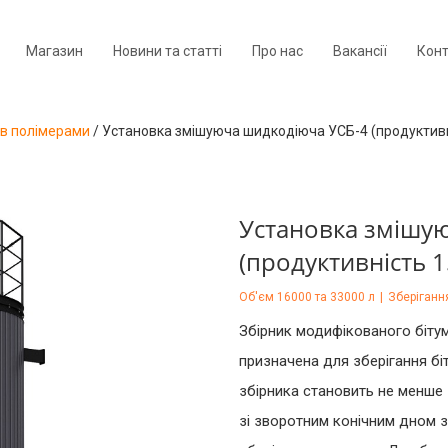
Магазин
Новини та статті
Про нас
Вакансії
Кон
ів полімерами
/
Установка змішуюча шидкодіюча УСБ-4 (продуктивн
Установка змішу
(продуктивність 1
Об'єм 16000 та 33000 л
|
Зберіганн
Збірник модифікованого бітум
призначена для зберігання бі
збірника становить не менше 
зі зворотним конічним дном 