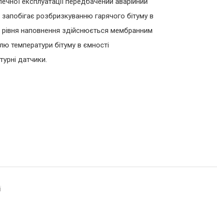
печної експлуатації передбачений аварійний
 запобігає розбризкуванню гарячого бітуму в
ль рівня наповнення здійснюється мембранним
лю температури бітуму в ємності
урні датчики.
ї