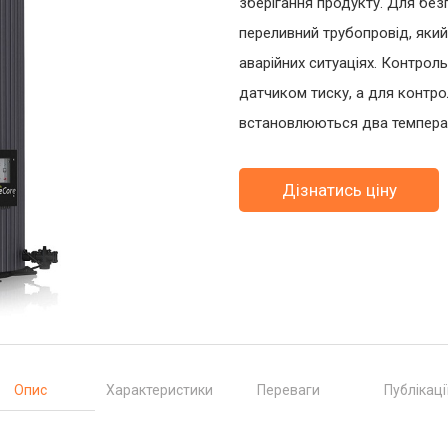
зберігання продукту. Для без
переливний трубопровід, який
аварійних ситуаціях. Контро
датчиком тиску, а для контро
встановлюються два температ
Дізнатись ціну
Опис
Характеристики
Переваги
Публікаці