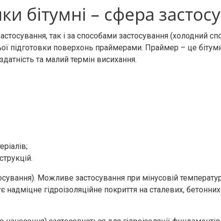
ки бітумні – сфера застос
стосування, так і за способами застосування (холодний спос
ї підготовки поверхонь праймерами. Праймер – це бітумна
датність та малий термін висихання.
ріалів;
струкцій.
тосування). Можливе застосування при мінусовій температ
 надміцне гідроізоляційне покриття на сталевих, бетонних 