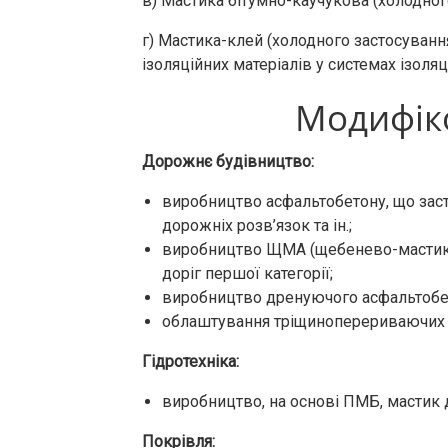
в) Мастика бітумно-каучукова (холодного
г) Мастика-клей (холодного застосуванн
ізоляційних матеріалів у системах ізоляц
Модифіко
Дорожнє будівництво:
виробництво асфальтобетону, що заст
дорожніх розв’язок та ін.;
виробництво ЩМА (щебенево-мастико
доріг першої категорії;
виробництво дренуючого асфальтобе
облаштування тріщиноперериваючих 
Гідротехніка:
виробництво, на основі ПМБ, мастик 
Покрівля: