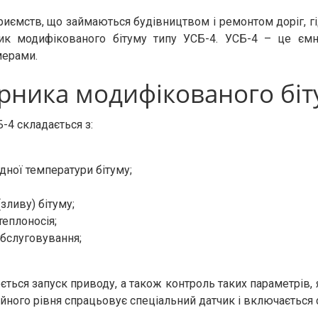
риємств, що займаються будівництвом і ремонтом доріг, гі
ик модифікованого бітуму типу УСБ-4. УСБ-4 – це ємні
мерами.
ірника модифікованого біт
-4 складається з:
дної температури бітуму;
(зливу) бітуму;
теплоносія;
обслуговування;
ся запуск приводу, а також контроль таких параметрів, як
ного рівня спрацьовує спеціальний датчик і включається с