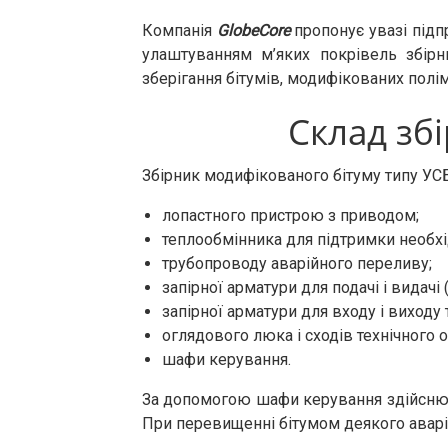
Компанія
GlobeCore
пропонує увазі підп
улаштуванням м’яких покрівель збірн
зберігання бітумів, модифікованих полі
Склад зб
Збірник модифікованого бітуму типу УСБ
лопастного пристрою з приводом;
теплообмінника для підтримки необхі
трубопроводу аварійного переливу;
запірної арматури для подачі і видачі 
запірної арматури для входу і виходу 
оглядового люка і сходів технічного 
шафи керування.
За допомогою шафи керування здійснюєть
При перевищенні бітумом деякого аварій