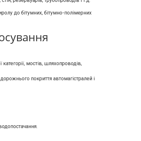
тін, резервуарів, трубопроводів і т.д.
иролу до бітумних, бітумно-полімерних
тосування
категорії, мостів, шляхопроводів,
орожнього покриття автомагістралей і
водопостачання.