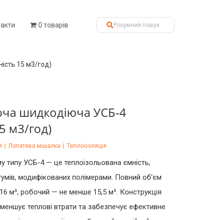
такти
0 товарів
ість 15 м3/год)
юча шидкодіюча УСБ-4
5 м3/год)
я
|
Лопатева мішалка
|
Теплоізоляція
у типу УСБ-4 — це теплоізольована ємність,
тумів, модифікованих полімерами. Повний об’єм
16 м³, робочий — не менше 15,5 м³. Конструкція
зменшує теплові втрати та забезпечує ефективне