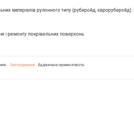
них матеріалів рулонного типу (руберойд, євроруберойд).
я і ремонту покрівельних поверхонь.
умів
Застосування:
Будівельна промисловість