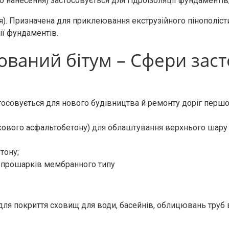
 нанесення) застосовується для гідроізоляції фундаментів, с
я). Призначена для приклеювання екструзійного пінополіст
ії фундаментів.
ваний бітум – Сфери зас
осовується для нового будівництва й ремонту доріг першої 
вого асфальтобетону) для облаштування верхнього шару д
тону;
прошарків мембранного типу
для покриття сховищ для води, басейнів, облицювань труб 