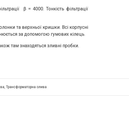
ьтрації β = 4000. Тонкість фільтрації
олонки та верхньої кришки. Всі корпусні
ьнюється за допомогою гумових кілець.
акож там знаходяться зливні пробки.
ива
,
Трансформаторна олива