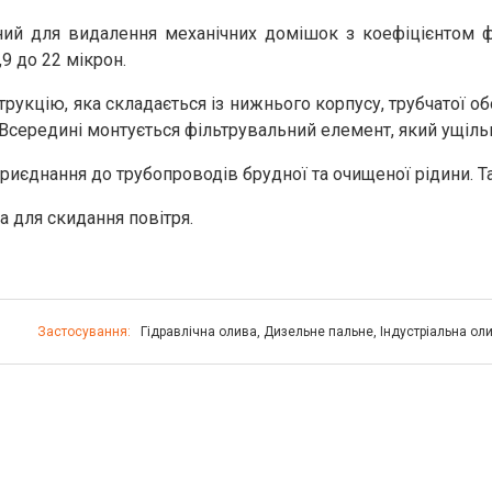
ий для видалення механічних домішок з коефіцієнтом філ
9 до 22 мікрон.
рукцію, яка складається із нижнього корпусу, трубчатої об
. Всередині монтується фільтрувальний елемент, який ущіл
риєднання до трубопроводів брудної та очищеної рідини. Т
 для скидання повітря.
Застосування:
Гідравлічна олива
,
Дизельне пальне
,
Індустріальна ол