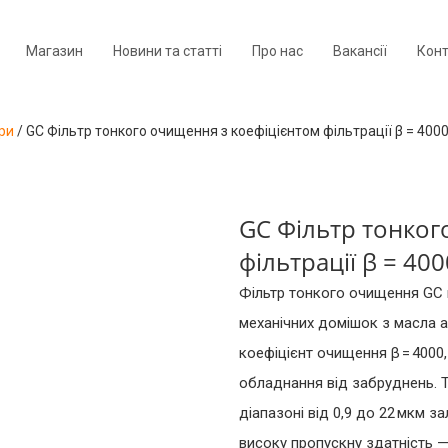
Магазин
Новини та статті
Про нас
Вакансії
Кон
ри
/
GC Фільтр тонкого очищення з коефіцієнтом фільтрації β = 400
GC Фільтр тонког
фільтрації β = 400
Фільтр тонкого очищення GC
механічних домішок з масла а
коефіцієнт очищення β = 4000
обладнання від забруднень. 
діапазоні від 0,9 до 22 мкм з
високу пропускну здатність —