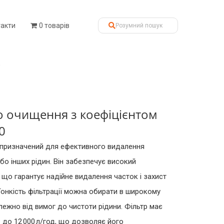
такти
0 товарів
0
о очищення з коефіцієнтом
0
 призначений для ефективного видалення
бо інших рідин. Він забезпечує високий
, що гарантує надійне видалення часток і захист
Тонкість фільтрації можна обирати в широкому
алежно від вимог до чистоти рідини. Фільтр має
 до 12 000 л/год, що дозволяє його