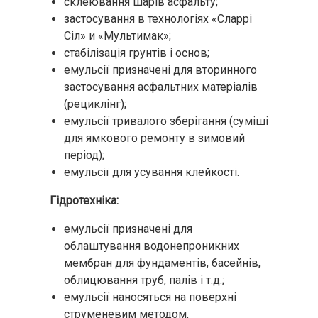
склеювання шарів асфальту;
застосування в технологіях «Сларрі
Сіл» и «Мультимак»;
стабілізація грунтів і основ;
емульсії призначені для вторинного
застосування асфальтних матеріалів
(рециклінг);
емульсії тривалого зберігання (суміші
для ямкового ремонту в зимовий
період);
емульсії для усування клейкості.
Гідротехніка:
емульсії призначені для
облаштування водонепроникних
мембран для фундаментів, басейнів,
облицювання труб, палів і т.д.;
емульсії наносяться на поверхні
струменевим методом,