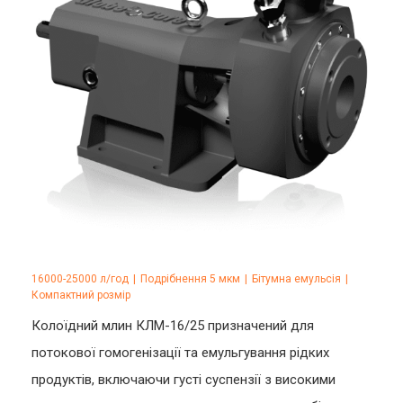
16000-25000 л/год
|
Подрібнення 5 мкм
|
Бітумна емульсія
|
Компактний розмір
Колоїдний млин КЛМ-16/25 призначений для
потокової гомогенізації та емульгування рідких
продуктів, включаючи густі суспензії з високими