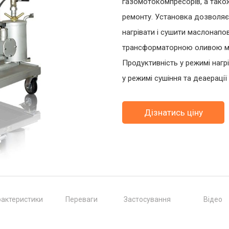
газомотокомпресорів, а також
ремонту. Установка дозволяє в
нагрівати і сушити маслонапо
трансформаторною оливою ме
Продуктивність у режимі нагрів
у режимі сушіння та деаерації –
Дізнатись ціну
актеристики
Переваги
Застосування
Відео