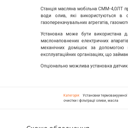
Станція масляна мобільна СММ-4,0ЛТ пр
води олив, які використуються в си
газоперекачувальних агрегатів, газомото
Установка може бути використана дл
маслонаповнених електричних апарат
механічних домішок за допомогою в
експлуатаційних організаціях, що займ
Опціонально можлива установка датчиків
Категорія:
Установки термовакуумної
очистки і фільтрації оливи, масла