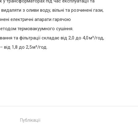
 у трансформаторах під час експлуатації та
идаляти з оливи воду, вільні та розчинені гази,
внені електричні апарати гарячою
тодом термовакуумного сушіння.
ання та фільтрації складає від 2,0 до 4,0 м³/год,
 від 1,8 до 2,5 м³/год.
Публікації