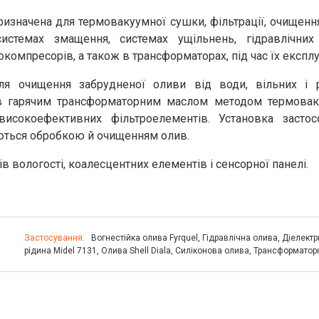
изначена для термовакуумної сушки, фільтрації, очищенн
стемах змащення, системах ущільнень, гідравлічних 
компресорів, а також в трансформаторах, під час їх експлу
я очищення забрудненої оливи від води, вільних і р
ів гарячим трансформаторним маслом методом термовак
исокоефективних фільтроелементів. Установка застос
аються обробкою й очищенням олив.
 вологості, коалесцентних елементів і сенсорної панелі.
Застосування:
Вогнестійка олива Fyrquel
,
Гідравлічна олива
,
Діелектр
рідина Midel 7131
,
Олива Shell Diala
,
Силіконова олива
,
Трансформатор