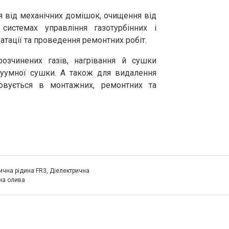
я від механічних домішок, очищення від
системах управління газотурбінних і
атації та проведення ремонтних робіт.
озчинених газів, нагрівання й сушки
уумної сушки. А також для видалення
овується в монтажних, ремонтних та
ична рідина FR3
,
Діелектрична
на олива