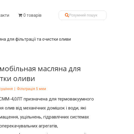
такти
0 товарів
а для фільтрації та очистки оливи
мобільная масляна для
стки оливи
сушіння
|
Фільтрація 5 мкм
 СММ-4,0ЛТ призначена для термовакуумного
ня олив від механічних домішок і води, які
ащення, ущільнень, гідравлічних системах
зоперекачувальних агрегатів,