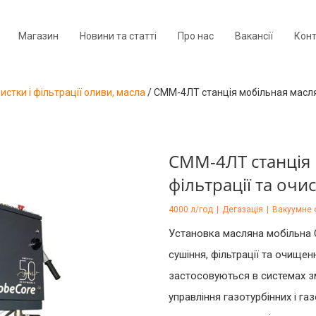
Магазин
Новини та статті
Про нас
Вакансії
Кон
стки і фільтрації оливи, масла
/
СММ-4ЛТ станція мобільная маслян
СММ-4ЛТ станція 
фільтрації та очи
4000 л/год
|
Дегазація
|
Вакуумне 
Установка масляна мобільна
сушіння, фільтрації та очищен
застосовуються в системах зм
управління газотурбінних і га