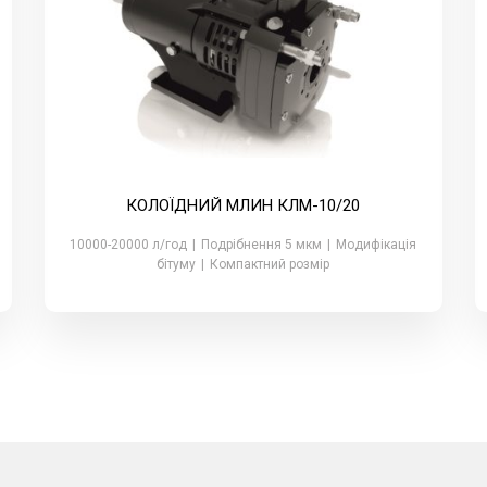
КОЛОЇДНИЙ МЛИН КЛМ-10/20
10000-20000 л/год
|
Подрібнення 5 мкм
|
Модифікація
бітуму
|
Компактний розмір