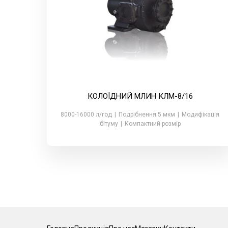
КОЛОЇДНИЙ МЛИН КЛМ-8/16
8000-16000 л/год
|
Подрібнення 5 мкм
|
Модифікація
бітуму
|
Компактний розмір