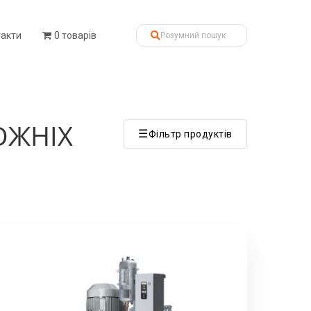
такти
0 товарів
ОЖНІХ
☰
Фільтр продуктів