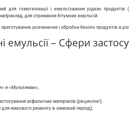
ний
для
гомогенізації
і
емульгування
рідких
продуктів
наприклад
,
для
отримання
бітумних
емульсій
.
приготування
,
розчинення
і
обробки
безлічі
продуктів
в
рі
ні емульсії – Сфери застос
іл» и «Мультимак»;
астосування асфальтних матеріалів (рециклінг);
і для ямкового ремонту в зимовий період);