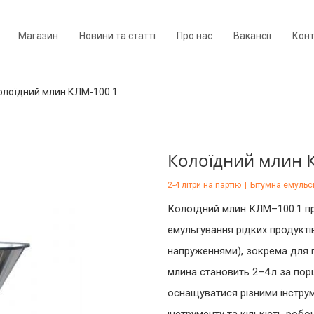
Магазин
Новини та статті
Про нас
Вакансії
Кон
олоїдний млин КЛМ-100.1
Колоїдний млин 
2-4 літри на партію
|
Бітумна емульс
Колоїдний млин КЛМ–100.1 пр
емульгування рідких продукті
напруженнями), зокрема для п
млина становить 2–4 л за по
оснащуватися різними інстру