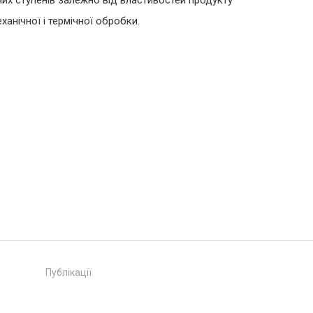
очих ступенів залежно від властивостей продукту
ханічної і термічної обробки.
Публікації