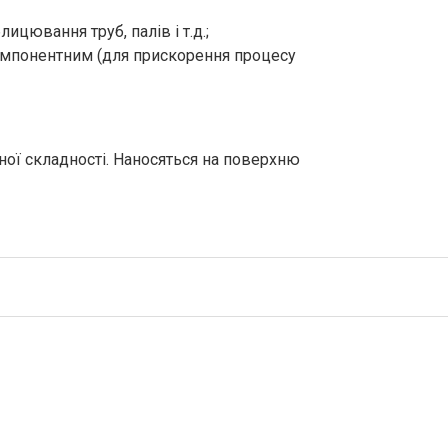
цювання труб, палів і т.д.;
омпонентним (для прискорення процесу
ної складності. Наносяться на поверхню