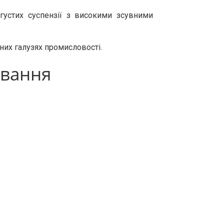
(
густих
суспензії
з
високими
зсувними
зних
галузях
промисловості
.
ування