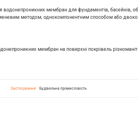
 водонепроникних мембран для фундаментів, басейнів, обли
руменевим методом, однокомпонентним способом або двок
одонепроникних мембран на поверхні покрівель різноманіт
Застосування:
Будівельна промисловість