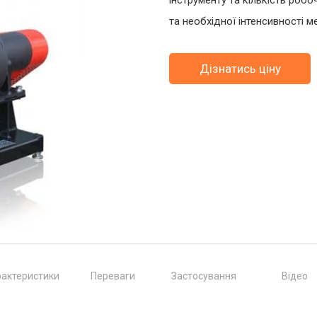
інструменту та кількість роб
та необхідної інтенсивності ме
Дізнатись ціну
актеристики
Переваги
Застосування
Відео