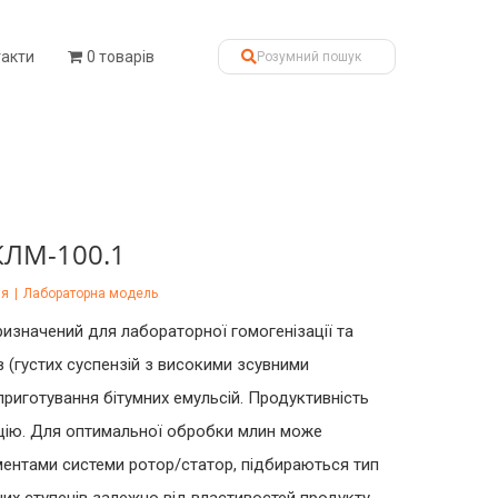
такти
0 товарів
КЛМ-100.1
ія
|
Лабораторна модель
изначений для лабораторної гомогенізації та
в (густих суспензій з високими зсувними
риготування бітумних емульсій. Продуктивність
рцію. Для оптимальної обробки млин може
ментами системи ротор/статор, підбираються тип