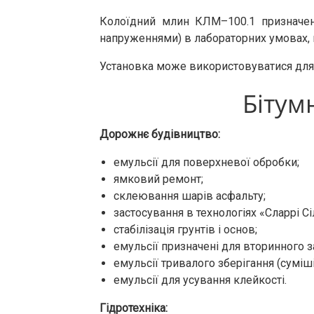
Колоїдний млин
КЛМ
–
100.1
призначе
напруженнями
)
в
лабораторних
умовах
,
Установка
може
використовуватися
для
Бітум
Дорожнє будівництво:
емульсії для поверхневої обробки;
ямковий ремонт;
склеювання шарів асфальту;
застосування в технологіях «Сларрі С
стабілізація грунтів і основ;
емульсії призначені для вторинного з
емульсії тривалого зберігання (суміш
емульсії для усування клейкості.
Гідротехніка: