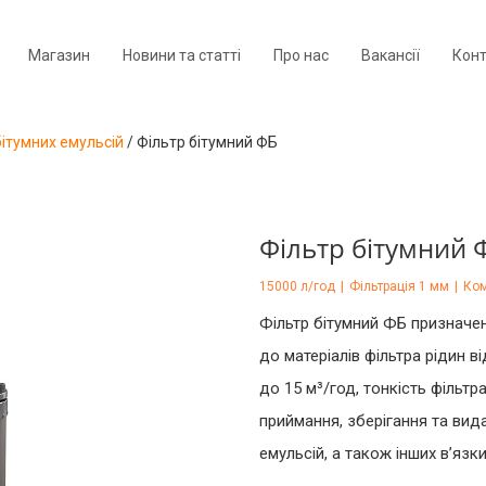
Магазин
Новини та статті
Про нас
Вакансії
Кон
ітумних емульсій
/
Фільтр бітумний ФБ
Фільтр бітумний 
15000 л/год
|
Фільтрація 1 мм
|
Ком
Фільтр бітумний ФБ призначен
до матеріалів фільтра рідин 
до 15 м³/год, тонкість фільтр
приймання, зберігання та вида
емульсій, а також інших в’язки