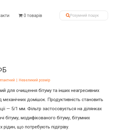
такти
0 товарів
ФБ
пактний
|
Невеликий розмір
ий для очищення бітуму та інших неагресивних
від механічних домішок. Продуктивність становить
ації — 5/1 мм. Фільтр застосовується на ділянках
чі бітуму, модифікованого бітуму, бітумних
х рідин, що потребують підігріву.