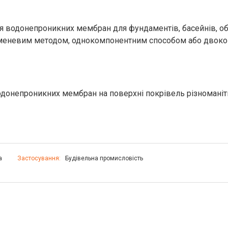
 водонепроникних мембран для фундаментів, басейнів, обли
руменевим методом, однокомпонентним способом або двок
одонепроникних мембран на поверхні покрівель різноманіт
а
Застосування:
Будівельна промисловість