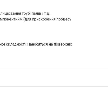
цювання труб, палів і т.д.;
омпонентним (для прискорення процесу
ної складності. Наносяться на поверхню