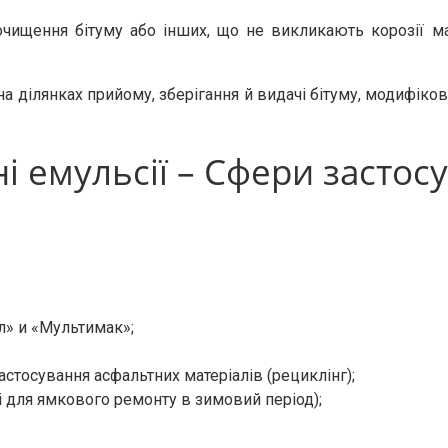
чищення бітуму або інших, що не викликають корозії мате
а ділянках прийому, зберігання й видачі бітуму, модифікова
ні емульсії – Сфери застос
іл» и «Мультимак»;
астосування асфальтних матеріалів (рециклінг);
і для ямкового ремонту в зимовий період);