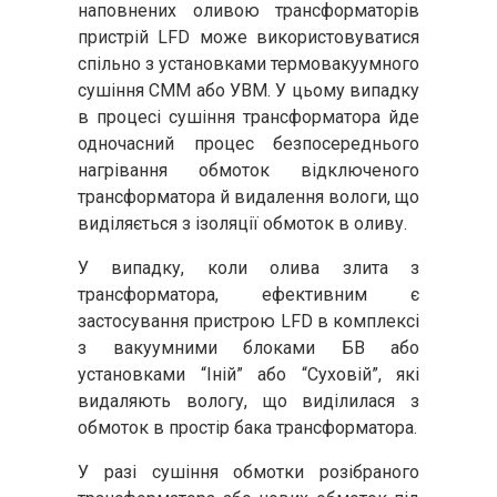
наповнених оливою
трансформаторів
пристрій LFD може використовуватися
спільно з установками термовакуумного
сушіння СММ або УВМ. У цьому випадку
в процесі сушіння трансформатора йде
одночасний процес безпосереднього
нагрівання обмоток відключеного
трансформатора й видалення вологи, що
виділяється з ізоляції обмоток в оливу.
У випадку, коли олива злита з
трансформатора, ефективним є
застосування пристрою LFD в комплексі
з вакуумними блоками БВ або
установками “Іній” або “Суховій”, які
видаляють вологу, що виділилася з
обмоток в простір бака трансформатора.
У разі сушіння обмотки розібраного