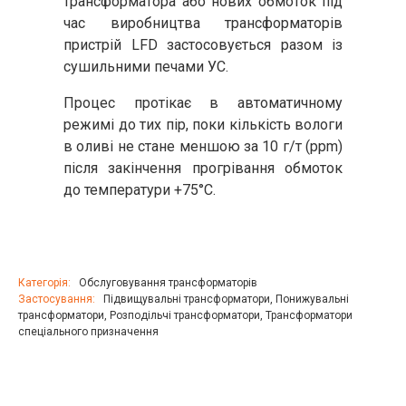
трансформатора або нових обмоток під
час виробництва трансформаторів
пристрій LFD застосовується разом із
сушильними печами УС.
Процес протікає в автоматичному
режимі до тих пір, поки кількість вологи
в оливі не стане меншою за 10 г/т (ppm)
після закінчення прогрівання обмоток
до температури +75°С.
Категорія:
Обслуговування трансформаторів
Застосування:
Підвищувальні трансформатори
,
Понижувальні
трансформатори
,
Розподільчі трансформатори
,
Трансформатори
спеціального призначення