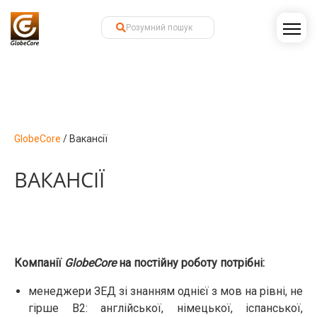
GlobeCore
/
Вакансії
ВАКАНСІЇ
Компанії
GlobeCore
на постійну роботу потрібні:
менеджери ЗЕД зі знанням однієї з мов на рівні, не
гірше В2: англійської, німецької, іспанської,