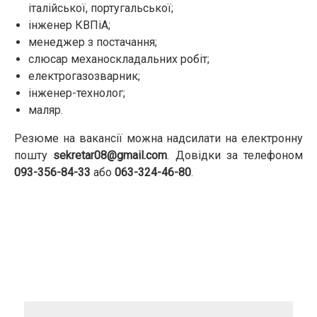
італійської, португальської;
інженер КВПіА;
менеджер з постачання;
слюсар механоскладальних робіт;
електрогазозварник;
інженер-технолог;
маляр.
Резюме на вакансії можна надсилати на електронну
пошту
sekretar08@gmail.com
. Довідки за телефоном
093-356-84-33
або
063-324-46-80
.