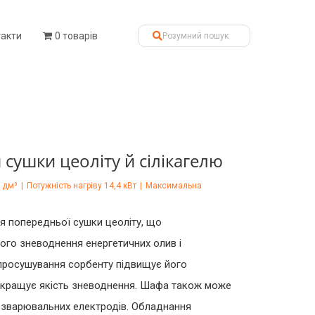
такти
0 товарів
сушки цеоліту й сілікагелю
0 дм³
|
Потужність нагріву 14,4 кВт
|
Максимальна
 попередньої сушки цеоліту, що
ого зневоднення енергетичних олив і
просушування сорбенту підвищує його
покращує якість зневоднення. Шафа також може
 зварювальних електродів. Обладнання