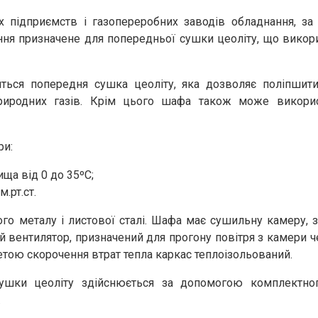
х підприємств і газопереробних заводів обладнання, з
ня призначене для попередньої сушки цеоліту, що викор
я попередня сушка цеоліту, яка дозволяє поліпшити й
природних газів. Крім цього шафа також може викори
ри:
ща від 0 до 35ºС;
.рт.ст.
ого металу і листової сталі. Шафа має сушильну камеру, 
ний вентилятор, призначений для прогону повітря з камери ч
метою скорочення втрат тепла каркас теплоізольований.
ушки цеоліту здійснюється за допомогою комплектног
.