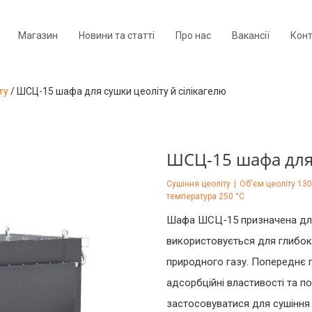
Магазин
Новини та статті
Про нас
Вакансії
Кон
ту
/
ШСЦ-15 шафа для сушки цеоліту й сілікагелю
ШСЦ-15 шафа для 
Сушіння цеоліту
|
Об'єм цеоліту 13
температура 250 °C
Шафа ШСЦ-15 призначена для
використовується для глибок
природного газу. Попереднє 
адсорбційні властивості та 
застосовуватися для сушіння