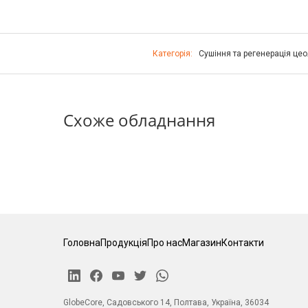
Категорія:
Сушіння та регенерація цео
Схоже обладнання
Головна
Продукція
Про нас
Магазин
Контакти
GlobeCore, Садовського 14, Полтава, Україна, 36034