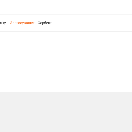
літу
Застосування:
Сорбент