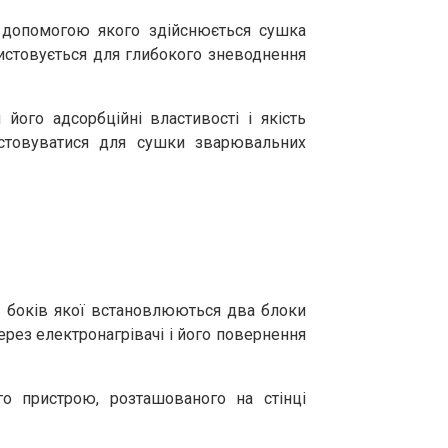
а допомогою якого здійснюється сушка
истовується для глибокого зневоднення
ого адсорбційні властивості і якість
стовуватися для сушки зварювальних
з боків якої встановлюються два блоки
ерез електронагрівачі і його повернення
о пристрою, розташованого на стінці