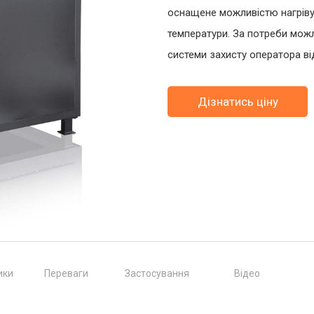
оснащене можливістю нагріву
температури. За потреби можл
системи захисту оператора ві
Дізнатись ціну
ики
Переваги
Застосування
Відео