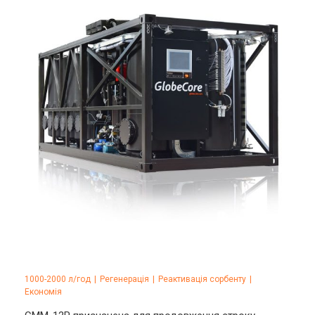
1000-2000 л/год
|
Регенерація
|
Реактивація сорбенту
|
Економія