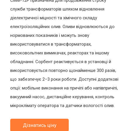
СММ-12Р призначена для продовження строку
служби трансформаторів шляхом відновлення
діелектричної міцності та хімічного складу
електроізоляційних олив. Оливи відновлюються до
нормованих показників і можуть знову
використовуватися в трансформаторах,
високовольтних вимикачах, реакторах та іншому
обладнанні. Сорбент реактивується в установці й
використовується повторно щонайменше 300 разів,
що забезпечує 2–3 роки роботи. Доступні додаткові
опції: мобільне виконання на причіпі або напівпричіпі,
вакуумний насос, дистанційне керування, контроль
мікроклімату оператора та датчики вологості олив.
Дізнатись ціну