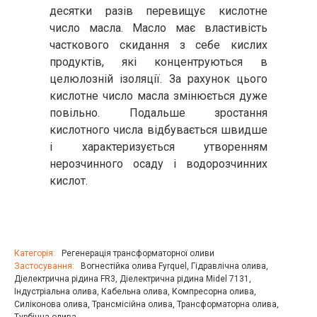
десятки разів перевищує кислотне
число масла. Масло має властивість
часткового скидання з себе кислих
продуктів, які концентруються в
целюлозній ізоляції. За рахунок цього
кислотне число масла змінюється дуже
повільно. Подальше зростання
кислотного числа відбувається швидше
і характеризується утворенням
нерозчинного осаду і водорозчинних
кислот.
Категорія:
Регенерація трансформаторної оливи
Застосування:
Вогнестійка олива Fyrquel
,
Гідравлічна олива
,
Діелектрична рідина FR3
,
Діелектрична рідина Midel 7131
,
Індустріальна олива
,
Кабельна олива
,
Компресорна олива
,
Силіконова олива
,
Трансмісійна олива
,
Трансформаторна олива
,