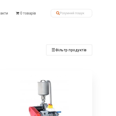
такти
0 товарів
☰
Фільтр продуктів