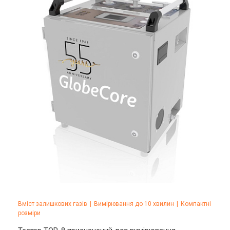
Вміст залишкових газів
|
Вимірювання до 10 хвилин
|
Компактні
розміри