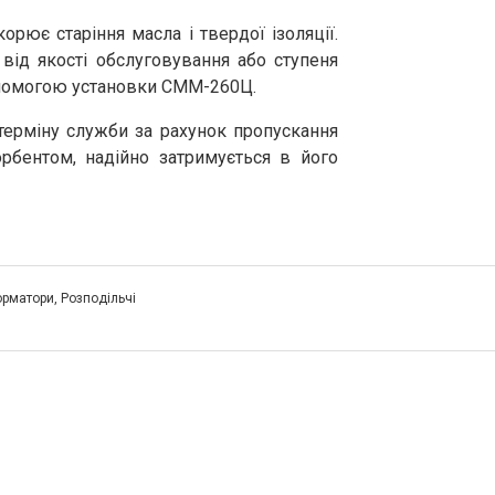
рює старіння масла і твердої ізоляції.
ід якості обслуговування або ступеня
опомогою установки СММ-260Ц.
терміну служби за рахунок пропускання
орбентом, надійно затримується в його
орматори
,
Розподільчі