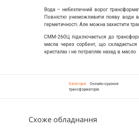
Вода – небезпечний ворог трансформато
Повністю унеможливити появу води в 
герметичності. Але можна захистити т
СММ-260Ц підключається до трансформа
масла через сорбент, що складається 
кристалах і не потрапляє назад в масло.
Категорія:
Онлайн-сушіння
трансформаторів
Схоже обладнання