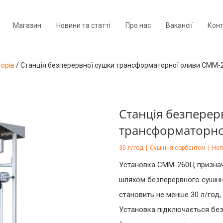
Магазин
Новини та статті
Про нас
Вакансії
Кон
орів
/
Станція безперервної сушки трансформаторної оливи СММ-
Станція безперер
трансформаторн
30 л/год
|
Сушіння сорбентом
|
Неп
Установка СММ-260Ц признач
шляхом безперервного сушінн
становить не менше 30 л/год,
Установка підключається бе