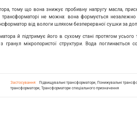
ра, тому що вона знижує пробивну напругу масла, приско
трансформаторі не можна: вона формується незалежно в
рансформатор від вологи шляхом безперервної сушки за д
тора й підтримує його в сухому стані протягом усього 
з гранул мікропористої структури. Вода поглинається с
Застосування:
Підвищувальні трансформатори
,
Понижувальні трансф
трансформатори
,
Трансформатори спеціального призначення