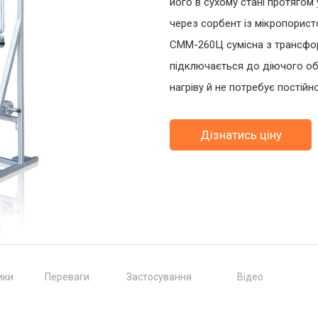
його в сухому стані протягом
через сорбент із мікропорист
СММ-260Ц сумісна з трансфор
підключається до діючого об
нагріву й не потребує постій
Дізнатись ціну
ики
Переваги
Застосування
Відео