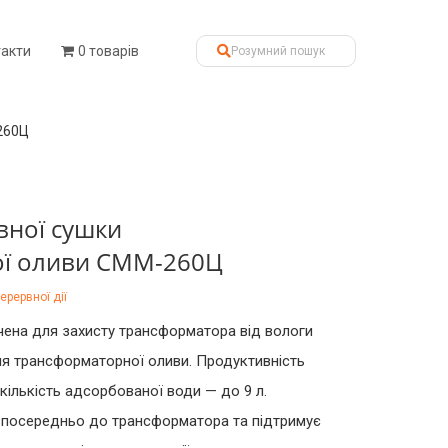
такти
0 товарів
260Ц
вної сушки
ої оливи СММ-260Ц
ерервної дії
ена для захисту трансформатора від вологи
я трансформаторної оливи. Продуктивність
 кількість адсорбованої води — до 9 л.
зпосередньо до трансформатора та підтримує