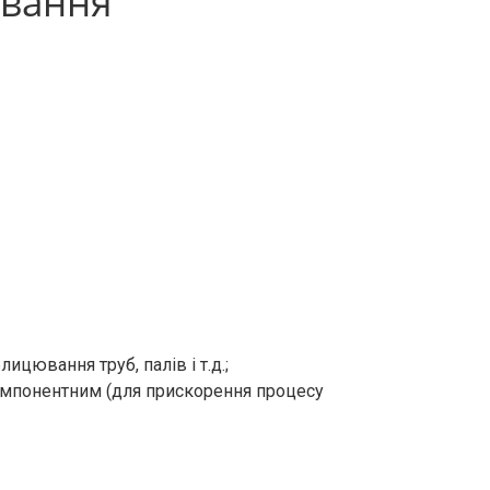
ування
цювання труб, палів і т.д.;
омпонентним (для прискорення процесу