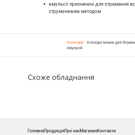
емульсії призначені для отримання в
струменевим методом.
Категорія:
Колоїдні млини для бітумн
емульсій
Схоже обладнання
Головна
Продукція
Про нас
Магазин
Контакти