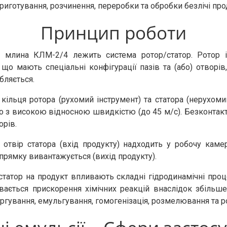
готування, розчинення, переробки та обробки безлічі прод
Принцип роботи
о млина КЛМ-2/4 лежить система ротор/статор. Ротор і
, що мають спеціальні конфігурації пазів та (або) отво
бляється.
кільця ротора (рухомий інструмент) та статора (нерухоми
о з високою відносною швидкістю (до 45 м/с). Безконтакт
орів.
твір статора (вхід продукту) надходить у робочу каме
апрямку вивантажується (вихід продукту).
татор на продукт впливають складні гідродинамічні процес
увається прискорення хімічних реакцій внаслідок збільш
ергування, емульгування, гомогенізація, розмелювання та 