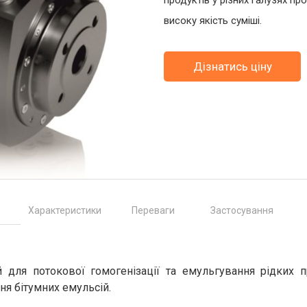
продуктів у різних галузях п
високу якість суміші.
Дізнатись ціну
Характеристики
Переваги
Застосування
для потокової гомогенізації та емульгування рідких пр
ня бітумних емульсій.