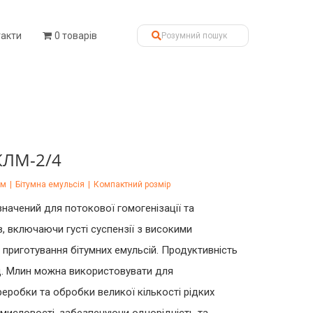
такти
0 товарів
КЛМ-2/4
км
|
Бітумна емульсія
|
Компактний розмір
начений для потокової гомогенізації та
в, включаючи густі суспензії з високими
 приготування бітумних емульсій. Продуктивність
од. Млин можна використовувати для
реробки та обробки великої кількості рідких