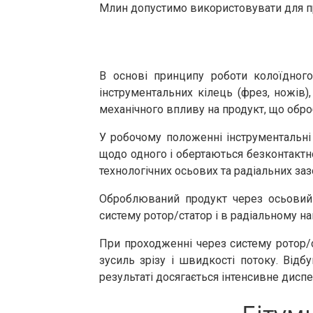
Млин допустимо використовувати для при
В основі принципу роботи колоїдног
інструментальних кілець (фрез, ножів)
механічного впливу на продукт, що обро
У робочому положенні інструментальні 
щодо одного і обертаються безконтактн
технологічних осьових та радіальних заз
Оброблюваний продукт через осьовий о
систему ротор/статор і в радіальному н
При проходженні через систему ротор/с
зусиль зрізу і швидкості потоку. Відб
результаті досягається інтенсивне дисп