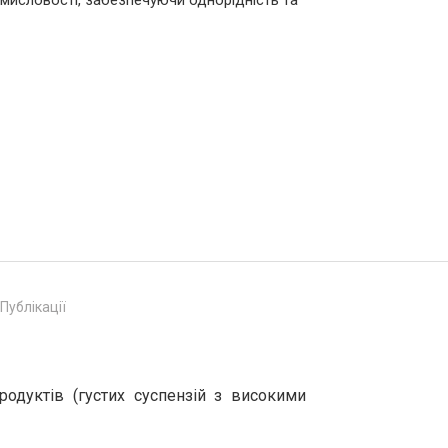
ромисловості, забезпечуючи однорідність та
Публікації
одуктів (густих суспензій з високими