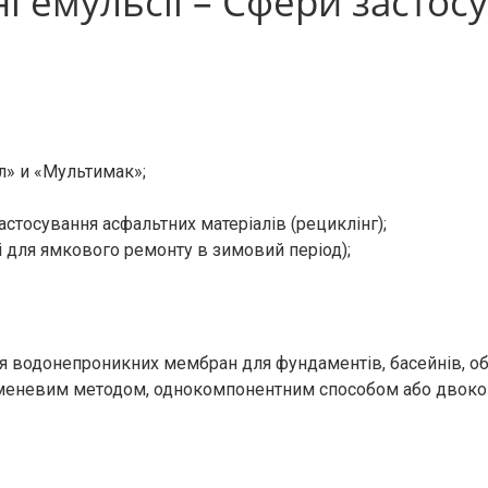
ні емульсії – Сфери застос
іл» и «Мультимак»;
астосування асфальтних матеріалів (рециклінг);
і для ямкового ремонту в зимовий період);
 водонепроникних мембран для фундаментів, басейнів, обли
руменевим методом, однокомпонентним способом або двок