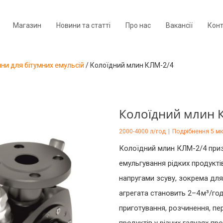
Магазин
Новини та статті
Про нас
Вакансії
Кон
ини для бітумних емульсій
/
Колоїдний млин КЛМ-2/4
Колоїдний млин 
2000-4000 л/год
|
Подрібнення 5 м
Колоїдний млин КЛМ-2/4 приз
емульгування рідких продукті
напругами зсуву, зокрема для
агрегата становить 2–4 м³/г
приготування, розчинення, пе