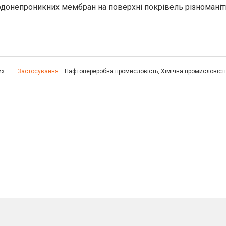
одонепроникних мембран на поверхні покрівель різноманіт
их
Застосування:
Нафтопереробна промисловість
,
Хімічна промисловіст