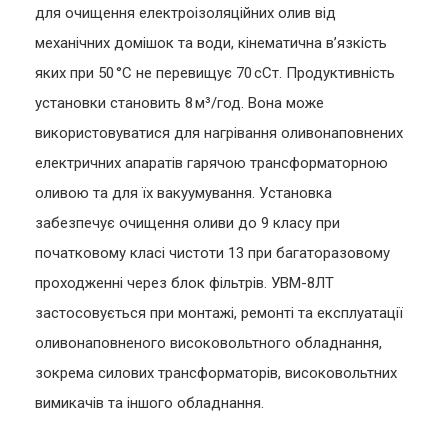
для очищення електроізоляційних олив від
механічних домішок та води, кінематична в’язкість
яких при 50 °C не перевищує 70 сСт. Продуктивність
установки становить 8 м³/год. Вона може
використовуватися для нагрівання оливонаповнених
електричних апаратів гарячою трансформаторною
оливою та для їх вакуумування. Установка
забезпечує очищення оливи до 9 класу при
початковому класі чистоти 13 при багаторазовому
проходженні через блок фільтрів. УВМ-8ЛТ
застосовується при монтажі, ремонті та експлуатації
оливонаповненого високовольтного обладнання,
зокрема силових трансформаторів, високовольтних
вимикачів та іншого обладнання.