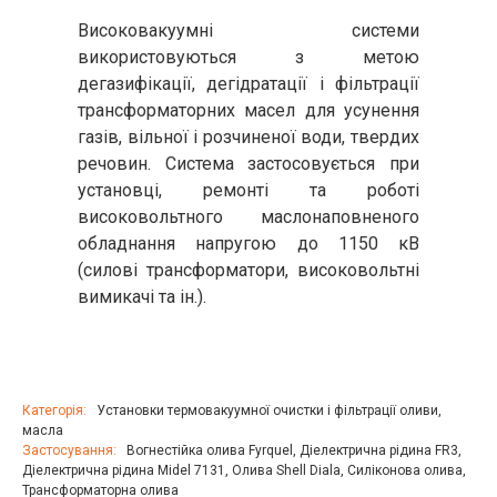
Високовакуумні системи
використовуються з метою
дегазифікації, дегідратації і фільтрації
трансформаторних масел для усунення
газів, вільної і розчиненої води, твердих
речовин. Система застосовується при
установці, ремонті та роботі
високовольтного маслонаповненого
обладнання напругою до 1150 кВ
(силові трансформатори, високовольтні
вимикачі та ін.).
Категорія:
Установки термовакуумної очистки і фільтрації оливи,
масла
Застосування:
Вогнестійка олива Fyrquel
,
Діелектрична рідина FR3
,
Діелектрична рідина Midel 7131
,
Олива Shell Diala
,
Силіконова олива
,
Трансформаторна олива