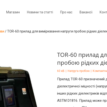
Магазин
Новини та статті
Про нас
Вакансії
Кон
иви
/
TOR-60 прилад для вимірювання напруги пробою рідких діеле
TOR-60 прилад д
пробою рідких ді
60 кВ
|
Напруга пробою
|
Компактн
Прилад TOR-60 призначений 
діелектричної міцності (напр
інших рідких діелектриків від
ASTM D1816. Прилад може пр