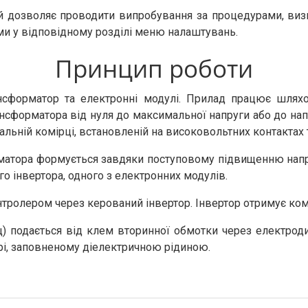
й дозволяє проводити випробування за процедурами, виз
и у відповідному розділі меню налаштувань.
Принцип роботи
нсформатор та електронні модулі. Прилад працює шляхо
нсформатора від нуля до максимальної напруги або до напр
вальній комірці, встановленій на високовольтних контактах
рматора формується завдяки поступовому підвищенню напру
о інвертора, одного з електронних модулів.
тролером через керований інвертор. Інвертор отримує ком
Гц) подається від клем вторинної обмотки через електроди
рі, заповненому діелектричною рідиною.