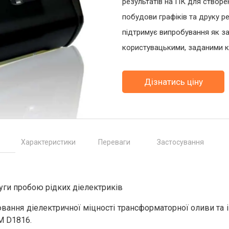
результатів на ПК для створе
побудови графіків та друку ре
підтримує випробування як за
користувацькими, заданими к
Дізнатись ціну
Характеристики
Переваги
Застосування
уги пробою рідких діелектриків
ання діелектричної міцності трансформаторної оливи та і
M D1816.