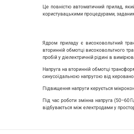
Це повністю автоматичний прилад, яки
користувацькими процедурами, заданим
Ядром приладу є високовольтний тра
вторинній обмотці високовольтного тра
пробій у діелектричній рідині в вимірю
Напруга на вторинній обмотці трансфо
синусоїдальною напругою від керованог
Підвищення напруги керується мікрокон
Під час роботи змінна напруга (50–60 
відбувається між електродами у просто