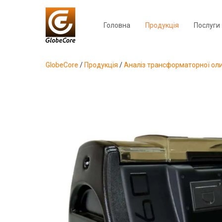
Головна
Продукція
Послуги
GlobeCore
/
Продукція
/
Аналіз трансформаторної ол