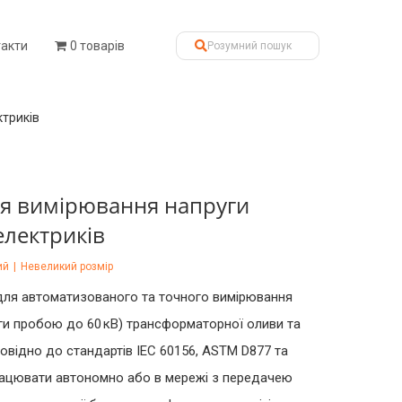
такти
0 товарів
ктриків
ля вимірювання напруги
електриків
ий
|
Невеликий розмір
для автоматизованого та точного вимірювання
уги пробою до 60 кВ) трансформаторної оливи та
повідно до стандартів IEC 60156, ASTM D877 та
ацювати автономно або в мережі з передачею