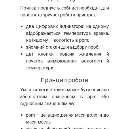
Прилад поєднує в собі всі необхідні для
простої та зручної роботи пристрої:
два цифрових індикатора: на одному
відображається температура зразка,
на іншому – вологість в ppm;
зйомний стакан для відбору проб;
дві кнопки: подача живлення й
початок вимірювання вологості й
температури.
Принцип роботи
Уміст вологи в оливі може бути описано
абсолютним значенням в ppm або
відносним значенням aw:
ppm – це відношення маси вологи до
маси масла;
aw – це фактичний вміст вологи як