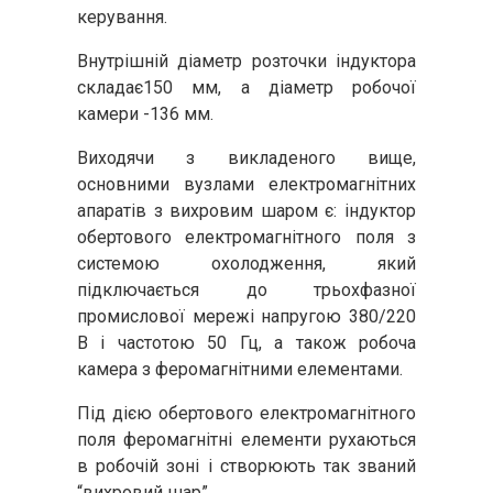
керування.
Внутрішній діаметр розточки індуктора
складає150 мм, а діаметр робочої
камери -136 мм.
Виходячи з викладеного вище,
основними вузлами електромагнітних
апаратів з вихровим шаром є: індуктор
обертового електромагнітного поля з
системою охолодження, який
підключається до трьохфазної
промислової мережі напругою 380/220
В і частотою 50 Гц, а також робоча
камера з феромагнітними елементами.
Під дією обертового електромагнітного
поля феромагнітні елементи рухаються
в робочій зоні і створюють так званий
“вихровий шар”.