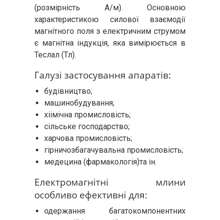
(розмірність А/м). Основною
характеристикою силової взаємодії
магнітного поля з електричним струмом
є магнітна індукція, яка вимірюється в
Теслал (Тл).
Галузі застосування апаратів:
будівництво;
машинобудування;
хіімічна промисловість;
сільське господарство;
харчова промисловість;
гірничозбагачувальна промисловість;
медецина (фармакологія)та ін.
Електромагнітні млини
особливо ефективні для:
одержання багатокомпонентних