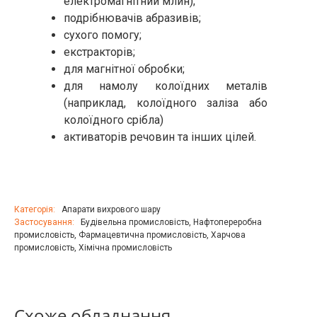
електромагнітний млин);
подрібнювачів абразивів;
сухого помогу;
екстракторів;
для магнітної обробки;
для намолу колоїдних металів
(наприклад, колоїдного заліза або
колоїдного срібла)
активаторів речовин та інших цілей.
Категорія:
Апарати вихрового шару
Застосування:
Будівельна промисловість
,
Нафтопереробна
промисловість
,
Фармацевтична промисловість
,
Харчова
промисловість
,
Хімічна промисловість
Схоже обладнання