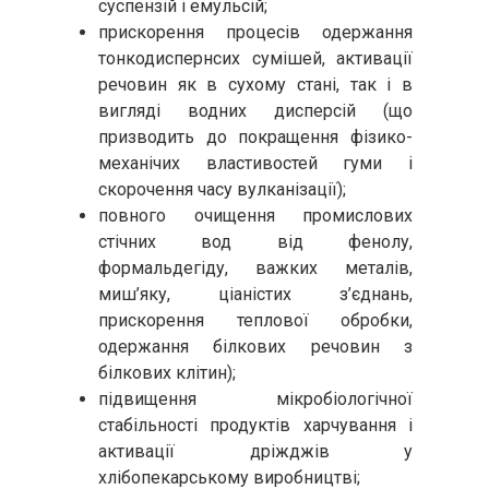
суспензій і емульсій;
прискорення процесів одержання
тонкодиспернсих сумішей, активації
речовин як в сухому стані, так і в
вигляді водних дисперсій (що
призводить до покращення фізико-
механічих властивостей гуми і
скорочення часу вулканізації);
повного очищення промислових
стічних вод від фенолу,
формальдегіду, важких металів,
миш’яку, ціаністих з’єднань,
прискорення теплової обробки,
одержання білкових речовин з
білкових клітин);
підвищення мікробіологічної
стабільності продуктів харчування і
активації дріжджів у
хлібопекарському виробництві;