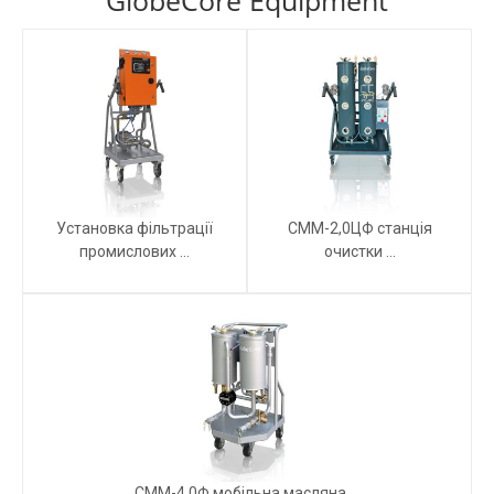
GlobeCore Equipment
Установка фільтрації
СММ-2,0ЦФ станція
промислових ...
очистки ...
СММ-4,0Ф мобільна масляна ...