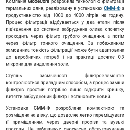
Компанія
GlobeCore
розробила технологію фільтрації
термальних олив, реалізовану в установках
CMM-Ф
з
продуктивністю від 1000 до 4000 літрів на годину.
Процес фільтрації відбувається у два етапи: після
під’єднання до системи забруднена олива спочатку
проходить через фільтр грубого очищення, а потім
через фільтр тонкого очищення. За побажанням
замовника тонкість фільтрації може бути адаптована
до виробничих потреб і на практиці досягає 0,3
мікрона для видалення золи.
Ступінь засміченості фільтроелементів
контролюється приладним способом, а процес заміни
фільтрів простий: потрібно лише відкрити кришку,
витягти забруднений фільтр і встановити новий.
Установка
CMM-Ф
розроблена компактною та
розміщена на візку, що дозволяє легко переміщувати
її приміщенням, через дверні прорізи та вузькі
проходи. Це забезпечує своєчасне обслуговування