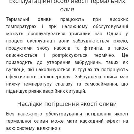
Експлуатаційні особливості термальних
олив
Термальні оливи працюють при високих
температурах і при належному обслуговуванні
можуть експлуатуватися тривалий час. Однак у
процесі експлуатації вони забруднюються іржею,
продуктами зносу насосів та фітингів, а також
окиснюються і розтріскуються термічно. Це
призводить до утворення забруднень, таких як
вуглець, які накопичуються в трубах та погіршують
ефективність теплопередачі. Забруднена олива має
нижчу температуру спалаху та самозаймання, що
підвищує ризик аварійних ситуацій.
Наслідки погіршення якості оливи
Без належного обслуговування погіршення якості
термальної оливи може мати каскадний ефект на
всю систему, включно з: