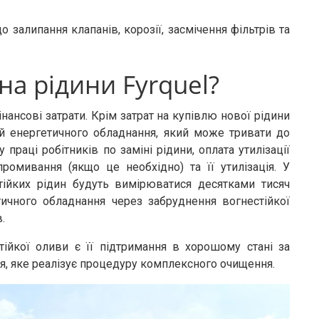
 залипання клапанів, корозії, засмічення фільтрів та
на рідини Fyrquel?
інансові затрати. Крім затрат на купівлю нової рідини
ій енергетичного обладнання, який може тривати до
 праці робітників по заміні рідини, оплата утилізації
промивання (якщо це необхідно) та її утилізація. У
ійких рідин будуть вимірюватися десятками тисяч
тичного обладнання через забруднення вогнестійкої
ів.
ійкої оливи є її підтримання в хорошому стані за
я, яке реалізує процедуру комплексного очищення.