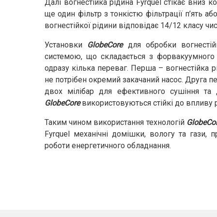
Далі вогнестійка рідина Fyrquel стікає вниз к
ще один фільтр з тонкістю фільтрації п’ять аб
вогнестійкої рідини відповідає 14/12 класу чис
Установки
GlobeCore
для обробки вогнестій
системою, що складається з форвакуумного т
одразу кілька переваг. Перша – вогнестійка р
не потрібен окремий закачаний насос. Друга п
двох мілібар для ефективного сушіння та д
GlobeCore
використовуються стійкі до впливу рі
Таким чином використання технологій
GlobeCo
Fyrquel механічні домішки, вологу та гази, 
роботи енергетичного обладнання.