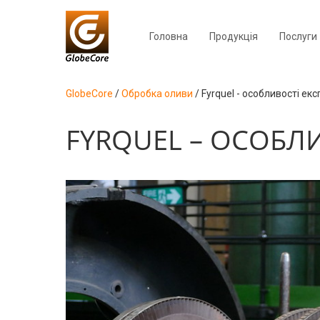
Головна
Продукція
Послуги
GlobeCore
/
Обробка оливи
/
Fyrquel - особливості ек
FYRQUEL – ОСОБЛ