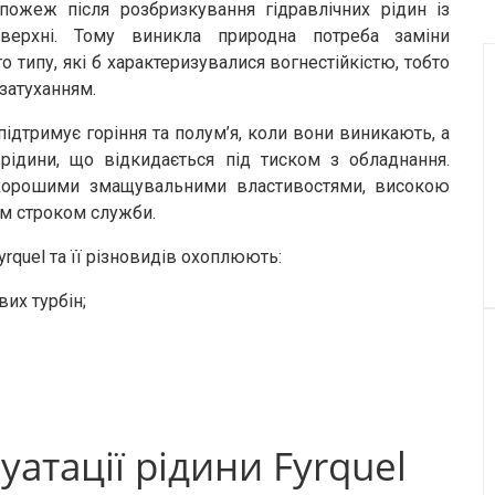
ожеж після розбризкування гідравлічних рідин із
верхні. Тому виникла природна потреба заміни
 типу, які б характеризувалися вогнестійкістю, тобто
затуханням.
підтримує горіння та полум’я, коли вони виникають, а
дини, що відкидається під тиском з обладнання.
я хорошими змащувальними властивостями, високою
м строком служби.
rquel та її різновидів охоплюють:
их турбін;
атації рідини Fyrquel