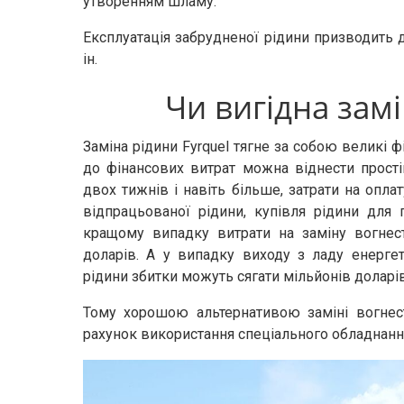
утворенням шламу.
Експлуатація забрудненої рідини призводить до
ін.
Чи вигідна замі
Заміна рідини Fyrquel тягне за собою великі ф
до фінансових витрат можна віднести прост
двох тижнів і навіть більше, затрати на оплату
відпрацьованої рідини, купівля рідини для 
кращому випадку витрати на заміну вогнест
доларів. А у випадку виходу з ладу енерге
рідини збитки можуть сягати мільйонів долар
Тому хорошою альтернативою заміні вогнест
рахунок використання спеціального обладнанн