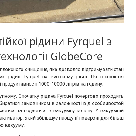
йкої рідини Fyrquel з
ехнології GlobeCore
лексного очищення, яка дозволяє підтримувати стан
ких рідин Fyrquel на високому рівні. Ця технологія
і продуктивності 1000-10000 літрів на годину.
упному. Спочатку рідина Fyrquel почергово проходить
 обиратися замовником в залежності від особливостей
івається та подається в вакуумну колону. У вакуумній
-активатор, який збільшує площу її поверхні для більш
єю вакууму.