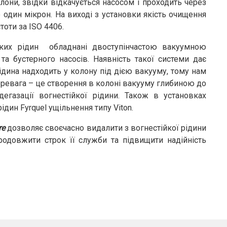
олони, звідки відкачується насосом і проходить через
о один мікрон. На виході з установки якість очищення
тоти за ISO 4406.
ких рідин обладнані двоступінчастою вакуумною
а бустерного насосів. Наявність такої системи дає
ідина надходить у колону під дією вакууму, тому нам
еревага – це створення в колоні вакууму глибиною до
егазації вогнестійкої рідини. Також в установках
дин Fyrquel ущільнення типу Viton.
re
дозволяє своєчасно видалити з вогнестійкої рідини
продовжити строк її служби та підвищити надійність