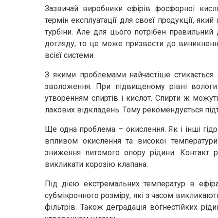
Зазвичай виробники ефірів фосфорної кисло
термін експлуатації для своєї продукції, яки
турбіни. Але для цього потрібен правильний
догляду, то це може призвести до виникнення
всієї системи.
З якими проблемами найчастіше стикається 
зволоження. При підвищеному рівні вологи
утворенням спиртів і кислот. Спирти ж можу
лакових відкладень. Тому рекомендується підт
Ще одна проблема – окислення. Як і інші гідр
впливом окислення та високої температури
зниження питомого опору рідини. Контакт 
викликати корозію клапана.
Під дією екстремальних температур в ефір
субмікронного розміру, які з часом виклика
фільтрів. Також деградація вогнестійких рі