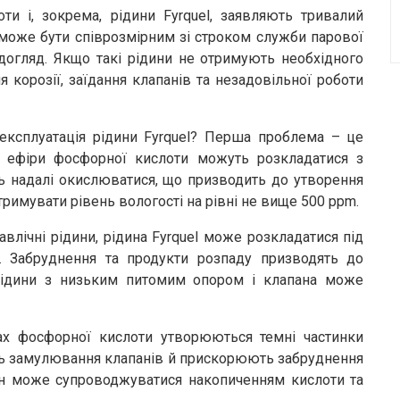
ти і, зокрема, рідини Fyrquel, заявляють тривалий
й може бути співрозмірним зі строком служби парової
 догляд. Якщо такі рідини не отримують необхідного
 корозії, заїдання клапанів та незадовільної роботи
експлуатація рідини Fyrquel? Перша проблема – це
 ефіри фосфорної кислоти можуть розкладатися з
ть надалі окислюватися, що призводить до утворення
римувати рівень вологості на рівні не вище 500 ppm.
авлічні рідини, рідина Fyrquel може розкладатися під
. Забруднення та продукти розпаду призводять до
рідини з низьким питомим опором і клапана може
ах фосфорної кислоти утворюються темні частинки
ють замулювання клапанів й прискорюють забруднення
дин може супроводжуватися накопиченням кислоти та