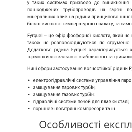
у таких системах призвело до виникнення п
пошкоджених трубопроводів на гарячі по
мінеральних олив на рідини принципово іншого
більш високою температурою спалаху, та само
Fyrquel – це ефір фосфорної кислоти, який не 
також не розповсюджуються по струменю рі
Додатково рідина Fyrquel характеризуєтьс
термоокислювальною стабільністю та тривали
Нині сфери застосування вогнестійкої рідини Fy
електрогідравлічні системи управління паров
змащування парових турбін;
змащування газових турбін;
гідравлічні системи печей для плавки сталі;
поршневі повітряні компресори та ін.
Особливості експлу