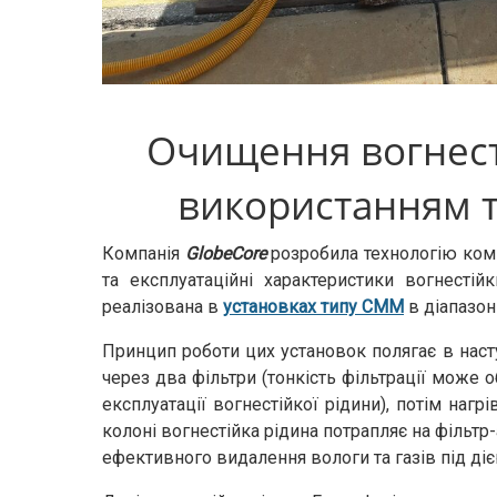
Очищення вогнесті
використанням т
Компанія
GlobeCore
розробила технологію комп
та експлуатаційні характеристики вогнестій
реалізована в
установках типу СММ
в діапазон
Принцип роботи цих установок полягає в наст
через два фільтри (тонкість фільтрації може
експлуатації вогнестійкої рідини), потім нагр
колоні вогнестійка рідина потрапляє на фільтр
ефективного видалення вологи та газів під ді