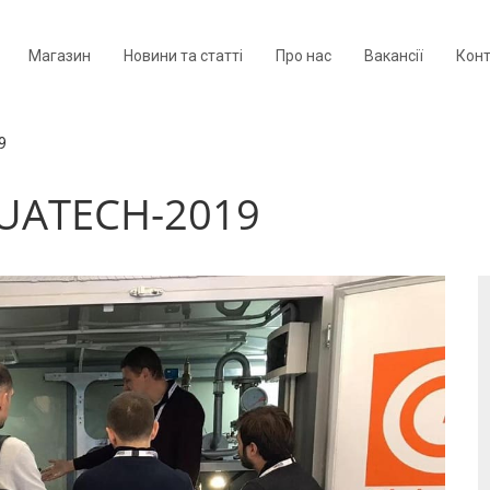
Магазин
Новини та статті
Про нас
Вакансії
Кон
9
UATECH-2019