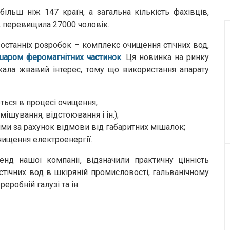
більш ніж 147 країн, а загальна кількість фахівців,
, перевищила 27000 чоловік.
 останніх розробок – комплекс очищення стічних вод,
шаром феромагнітних частинок
. Ця новинка на ринку
кала жвавий інтерес, тому що використання апарату
ться в процесі очищення;
ішування, відстоювання і ін.);
ми за рахунок відмови від габаритних мішалок;
чищення електроенергії.
тенд нашої компанії, відзначили практичну цінність
стічних вод в шкіряній промисловості, гальванічному
еробній галузі та ін.