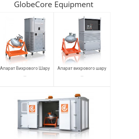
GlobeCore Equipment
Апарат Вихрового Шару
Апарат вихрового шару
...
...