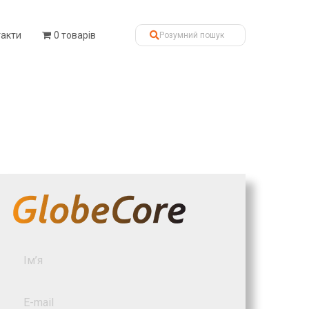
такти
0 товарів