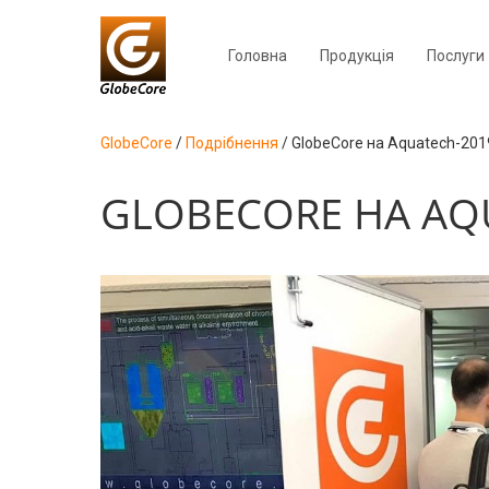
Головна
Продукція
Послуги
GlobeCore
/
Подрібнення
/
GlobeCore на Aquatech-201
GLOBECORE НА AQ