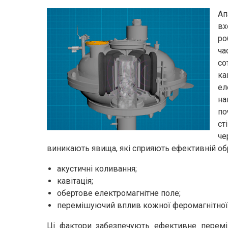
Ап
вх
ро
ча
со
ка
ел
на
по
ст
че
виникають явища, які сприяють ефективній об
акустичні коливання;
кавітація;
обертове електромагнітне поле;
перемішуючий вплив кожної феромагнітної 
Ці фактори забезпечують ефективне переміш