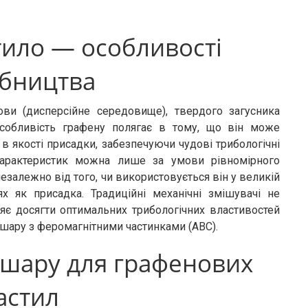
ило — особливості
бництва
ови (дисперсійне середовище), твердого загусника
Особливість графену полягає в тому, що він може
і в якості присадки, забезпечуючи чудові трибологічні
характеристик можна лише за умови рівномірного
езалежно від того, чи використовується він у великій
ях як присадка. Традиційні механічні змішувачі не
яє досягти оптимальних трибологічних властивостей
шару з феромагнітними частинками (АВС).
 шару для графенових
астил