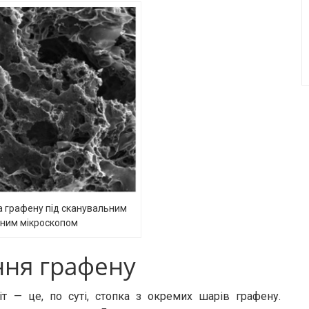
а графену під сканувальним
ним мікроскопом
ня графену
іт — це, по суті, стопка з окремих шарів графену.