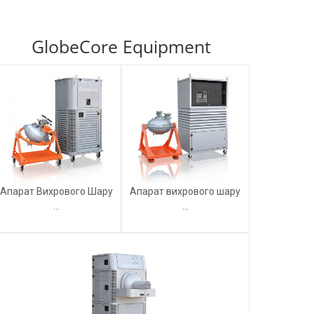
GlobeCore Equipment
Апарат Вихрового Шару
Апарат вихрового шару
...
...