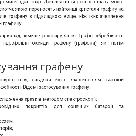
окремити один шар. Для зняття верхнього шару може
скотч), якою переносять найтонші кристали графіту на
лів графену з підкладкою вище, ніж їхнє зчеплення
и графену.
априклад, хімічне розшарування. Графіт обробляють
гідрофільні оксиди графену (графони), які потім
сування графену
ширюються, завдяки його властивостям: високій
рофобності. Відомі застосування графену:
лідження зразків методом спектроскопії;
ровідних покриттів для сонячних батарей та
осхем;
торів;
в;