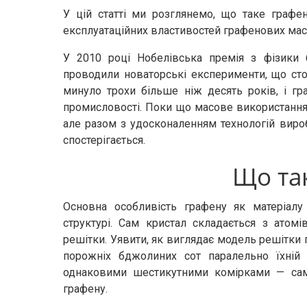
У цій статті ми розглянемо, що таке графе
експлуатаційних властивостей графенових мас
У 2010 році Нобелівська премія з фізики 
проводили новаторські експерименти, що сто
минуло трохи більше ніж десять років, і г
промисловості. Поки що масове використання
але разом з удосконаленням технологій виро
спостерігається.
Що та
Основна особливість графену як матеріалу 
структурі. Сам кристал складається з атом
решітки. Уявити, як виглядає модель решітки 
порожніх бджолиних сот паралельно їхній 
однаковими шестикутними комірками — саме
графену.