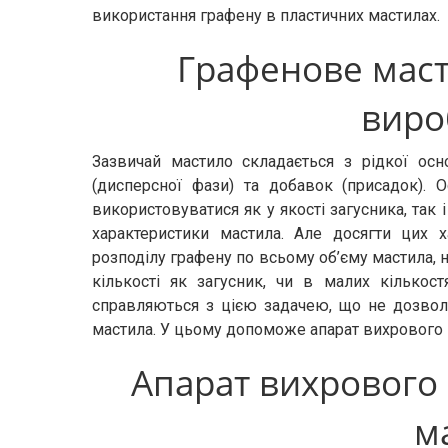
використання графену в пластичних мастилах.
Графенове маст
виро
Зазвичай мастило складається з рідкої осн
(дисперсної фази) та добавок (присадок). 
використовуватися як у якості загусника, так 
характеристики мастила. Але досягти цих 
розподілу графену по всьому об’єму мастила, н
кількості як загусник, чи в малих кількост
справляються з цією задачею, що не дозвол
мастила. У цьому допоможе апарат вихрового 
Апарат вихрового
м