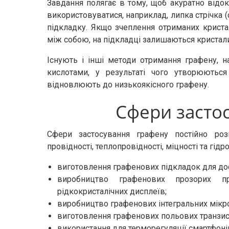
Завдання полягає в тому, щоб акуратно від
використовуватися, наприклад, липка стрічка (
підкладку. Якщо зчеплення отриманих криста
між собою, на підкладці залишаються кристал
Існують і інші методи отримання графену, н
кислотами, у результаті чого утворюються 
відновлюють до низькоякісного графену.
Сфери засто
Сфери застосування графену постійно роз
провідності, теплопровідності, міцності та гід
виготовлення графенових підкладок для дос
виробництво графенових прозорих п
рідкокристалічних дисплеїв;
виробництво графенових інтегральних мікр
виготовлення графенових польових транзис
використання для терморегуляції смартфоні