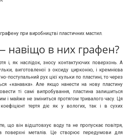
графену при виробництві пластичних мастил.
— навіщо в них графен?
я і, як наслідок, зносу контактуючих поверхонь. А
ульки, виготовленої з оксиду цирконію, і кремнієва
о-поступальний рух цієї кульки по пластині, то через
ься «канавка». Але якщо нанести на нову пластину
вести ті самі випробування, пластина залишиться
м і майже не зміниться протягом тривалого часу. Ця
коефіцієнт тертя діє як у вологих, так і в сухих
е, що він відштовхує воду та не пропускає повітря,
а поверхні металів. Це створює передумови для