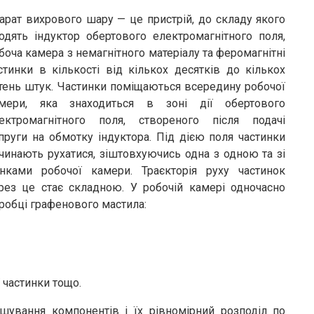
арат вихрового шару — це пристрій, до складу якого
одять індуктор обертового електромагнітного поля,
боча камера з немагнітного матеріалу та феромагнітні
стинки в кількості від кількох десятків до кількох
тень штук. Частинки поміщаються всередину робочої
мери, яка знаходиться в зоні дії обертового
ектромагнітного поля, створеного після подачі
пруги на обмотку індуктора. Під дією поля частинки
чинають рухатися, зіштовхуючись одна з одною та зі
інками робочої камери. Траєкторія руху частинок
рез це стає складною. У робочій камері одночасно
робці графенового мастила:
частинки тощо.
ування компонентів і їх рівномірний розподіл по