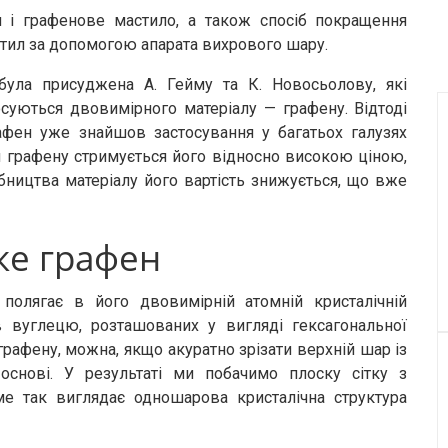
н і графенове мастило, а також спосіб покращення
тил за допомогою апарата вихрового шару.
була присуджена А. Гейму та К. Новосьолову, які
суються двовимірного матеріалу — графену. Відтоді
рафен уже знайшов застосування у багатьох галузях
 графену стримується його відносно високою ціною,
бництва матеріалу його вартість знижується, що вже
ке графен
полягає в його двовимірній атомній кристалічній
ів вуглецю, розташованих у вигляді гексагональної
графену, можна, якщо акуратно зрізати верхній шар із
основі. У результаті ми побачимо плоску сітку з
 так виглядає одношарова кристалічна структура