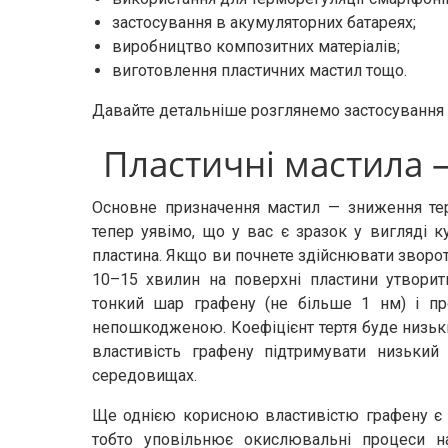
застосування в акумуляторних батареях;
виробництво композитних матеріалів;
виготовлення пластичних мастил тощо.
Давайте детальніше розглянемо застосування 
Пластичні мастила 
Основне призначення мастил — зниження терт
тепер уявімо, що у вас є зразок у вигляді к
пластина. Якщо ви почнете здійснювати зворотн
10–15 хвилин на поверхні пластини утворит
тонкий шар графену (не більше 1 нм) і про
непошкодженою. Коефіцієнт тертя буде низьки
властивість графену підтримувати низький 
середовищах.
Ще однією корисною властивістю графену є т
тобто уповільнює окислювальні процеси н