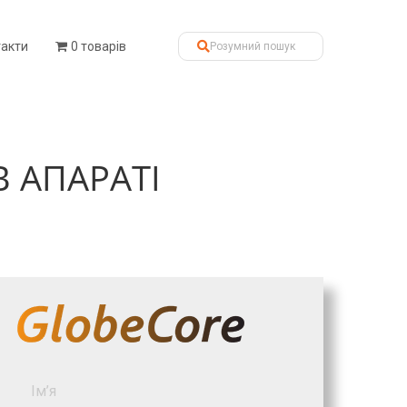
такти
0 товарів
 АПАРАТІ