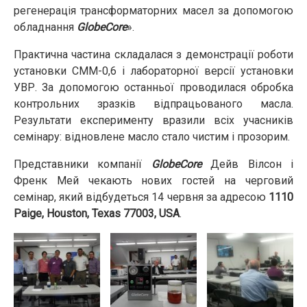
регенерація трансформаторних масел за допомогою
обладнання
GlobeCore
».
Практична частина складалася з демонстрації роботи
установки СММ-0,6 і лабораторної версії установки
УВР. За допомогою останньої проводилася обробка
контрольних зразків відпрацьованого масла.
Результати експерименту вразили всіх учасників
семінару: відновлене масло стало чистим і прозорим.
Представники компанії
GlobeCore
Дейв Вілсон і
Френк Мей чекають нових гостей на черговий
семінар, який відбудеться 14 червня за адресою
1110
Paige, Houston, Texas 77003, USA
.