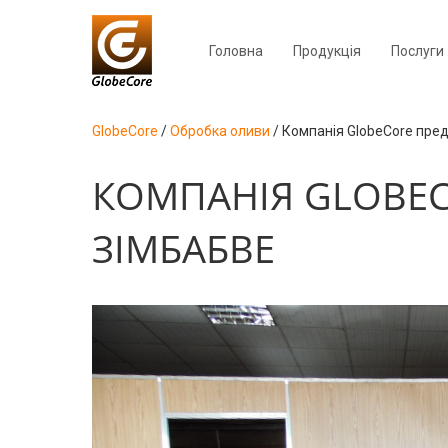
Головна
Продукція
Послуги
GlobeCore
/
Обробка оливи
/
Компанія GlobeCore пре
КОМПАНІЯ GLOBEC
ЗІМБАБВЕ