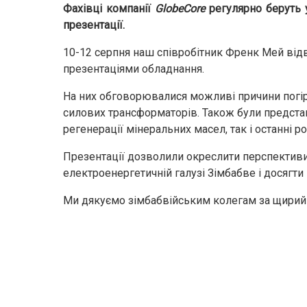
Фахівці компанії
GlobeCore
регулярно беруть у
презентації.
10-12 серпня наш співробітник Френк Мей відв
презентаціями обладнання.
На них обговорювалися можливі причини погірш
силових трансформаторів. Також були представ
регенерації мінеральних масел, так і останні 
Презентації дозволили окреслити перспектив
електроенергетичній галузі Зімбабве і досягт
Ми дякуємо зімбабвійським колегам за щирий ін