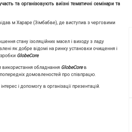
часть та організовують виїзні тематичні семінари та
ідав м Хараре (Зімбабве), де виступив з черговими
ення стану ізоляційних масел і виходу з ладу
лені як добре відомі на ринку установки очищення і
розробки
GlobeCore
.
и використання обладнання
GlobeCore
в
и попередніх домовленостей про співпрацю.
терес і допомогу в організації презентацій.