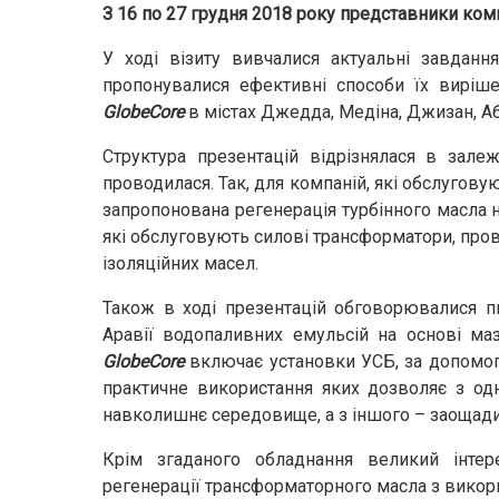
З 16 по 27 грудня 2018 року представники ком
У ході візиту вивчалися актуальні завданн
пропонувалися ефективні способи їх виріше
GlobeCore
в містах Джедда, Медіна, Джизан, Абх
Структура презентацій відрізнялася в залежн
проводилася. Так, для компаній, які обслуговую
запропонована регенерація турбінного масла н
які обслуговують силові трансформатори, про
ізоляційних масел.
Також в ході презентацій обговорювалися пи
Аравії водопаливних емульсій на основі ма
GlobeCore
включає установки УСБ, за допомого
практичне використання яких дозволяє з од
навколишнє середовище, а з іншого – заощади
Крім згаданого обладнання великий інтере
регенерації трансформаторного масла з викор