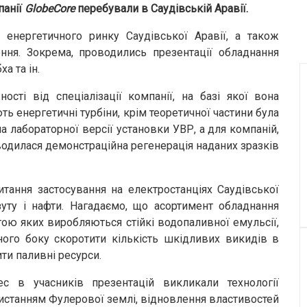
панії
GlobeCore
перебували в Саудівській Аравії.
я енергетичного ринку Саудівської Аравії, а також
ння. Зокрема, проводились презентації обладнання
а та ін.
ості від спеціалізації компанії, на базі якої вона
ть енергетичні турбіни, крім теоретичної частини була
а лабораторної версії установки УВР, а для компаній,
водилася демонстраційна регенерація наданих зразків
тання застосування на електростанціях Саудівської
зуту і нафти. Нагадаємо, що асортимент обладнання
ю яких виробляються стійкі водопаливної емульсії,
ного боку скоротити кількість шкідливих викидів в
ти паливні ресурси.
с в учасників презентацій викликали технології
истанням Фулерової землі, відновлення властивостей