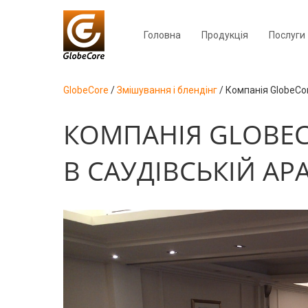
Головна
Продукція
Послуги
GlobeCore
/
Змішування і блендінг
/
Компанія GlobeCor
КОМПАНІЯ GLOBEC
В САУДІВСЬКІЙ АРА