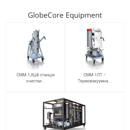
GlobeCore Equipment
СММ-1,0ЦФ станція
СММ-1ЛТ –
очистки ...
Термовакуумна ...