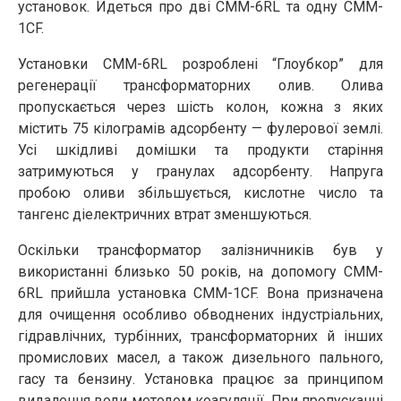
установок. Йдеться про дві СММ-6RL та одну CMM-
1CF.
Установки CMM-6RL розроблені “Глоубкор” для
регенерації трансформаторних олив. Олива
пропускається через шість колон, кожна з яких
містить 75 кілограмів адсорбенту — фулерової землі.
Усі шкідливі домішки та продукти старіння
затримуються у гранулах адсорбенту. Напруга
пробою оливи збільшується, кислотне число та
тангенс діелектричних втрат зменшуються.
Оскільки трансформатор залізничників був у
використанні близько 50 років, на допомогу CMM-
6RL прийшла установка CMM-1CF. Вона призначена
для очищення особливо обводнених індустріальних,
гідравлічних, турбінних, трансформаторних й інших
промислових масел, а також дизельного пального,
гасу та бензину. Установка працює за принципом
видалення води методом коагуляції. При пропусканні