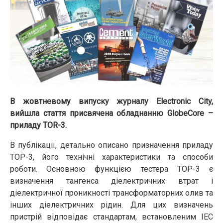
В жовтневому випуску журналу Electronic City,
вийшла стаття присвячена обладнанню GlobeCore –
приладу TOR-3.
В публікації, детально описано призначення приладу
ТОР-3, його технічні характеристики та способи
роботи. Основною функцією тестера ТОР-3 є
визначення тангенса діелектричних втрат і
діелектричної проникності трансформаторних олив та
інших діелектричних рідин. Для цих визначень
пристрій відповідає стандартам, встановленим IEC