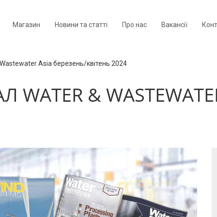
Магазин
Новини та статті
Про нас
Вакансії
Кон
 Wastewater Asia березень/квітень 2024
АЛ WATER & WASTEWATER