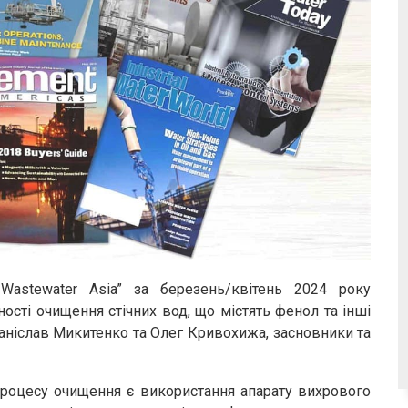
astewater Asia” за березень/квітень 2024 року
ості очищення стічних вод, що містять фенол та інші
таніслав Микитенко та Олег Кривохижа, засновники та
роцесу очищення є використання апарату вихрового