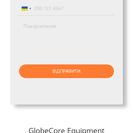
GlobeCore Equipment