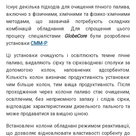
Існує декілька підходів для очищення пічного палива,
включно з фізичними, хімічними та фізико-хімічними
методами, що зазвичай потребують складних
комбінацій обладнання. Для спрощення цього
процесу спеціалістами
GlobeCore
були розроблені
установки
СММ-Р
.
Ці установки очищують і освітлюють темне пічне
паливо, видаляють сірку та сірководневі сполуки за
допомогою колон, наповнених адсорбентом.
Кількість колон визначає продуктивність установки:
чим більше колон, тим вища продуктивність. Після
проходження через колони паливо стає очищеним,
освітленим, без неприємного запаху і слідів сірки,
відповідає характеристикам дизельного пального та
може продаватися за вищою ціною.
Встановлені колони обладнані режимом реактивації,
що дозволяє відновлювати властивості сорбенту до