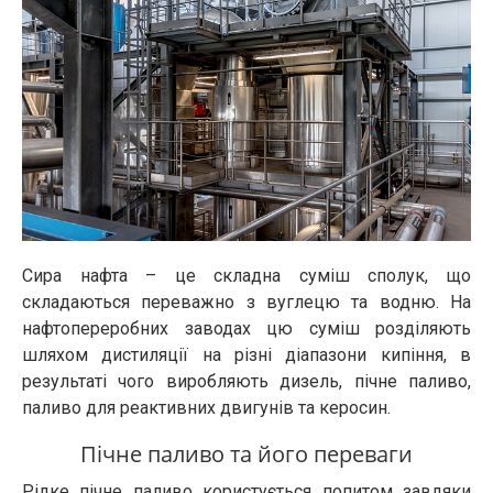
Сира нафта – це складна суміш сполук, що
складаються переважно з вуглецю та водню. На
нафтопереробних заводах цю суміш розділяють
шляхом дистиляції на різні діапазони кипіння, в
результаті чого виробляють дизель, пічне паливо,
паливо для реактивних двигунів та керосин.
Пічне паливо та його переваги
Рідке пічне паливо користується попитом завдяки