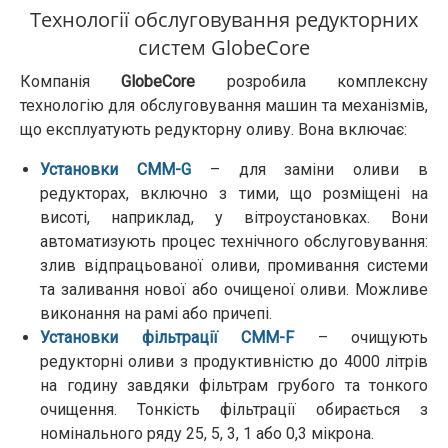
Технології обслуговування редукторних
систем GlobeCore
Компанія
GlobeCore
розробила комплексну
технологію для обслуговування машин та механізмів,
що експлуатують редукторну оливу. Вона включає:
Установки CMM-G
– для заміни оливи в
редукторах, включно з тими, що розміщені на
висоті, наприклад, у вітроустановках. Вони
автоматизують процес технічного обслуговування:
злив відпрацьованої оливи, промивання системи
та заливання нової або очищеної оливи. Можливе
виконання на рамі або причепі.
Установки фільтрації CMM-F
– очищують
редукторні оливи з продуктивністю до 4000 літрів
на годину завдяки фільтрам грубого та тонкого
очищення. Тонкість фільтрації обирається з
номінального ряду 25, 5, 3, 1 або 0,3 мікрона.