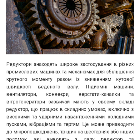
Редуктори знаходять широке застосування в різних
промислових машинах та механізмах для збільшення
крутного моменту разом із зниженням кутової
швидкості веденого валу. Підйомні машини,
вентилятори, конвеєри, верстати-качалки та
вітрогенератори зазвичай мають у своєму складі
редуктор, що працює в складних умовах, включно з
високими та ударними навантаженнями, холодними
пусками, вібраціями та тертям. Це може призводити
до мікропошкоджень, тріщин на шестернях або інших
поломок, які виводять з ладу редуктор та