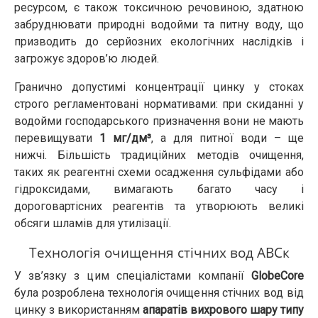
ресурсом, є також токсичною речовиною, здатною
забруднювати природні водойми та питну воду, що
призводить до серйозних екологічних наслідків і
загрожує здоров’ю людей.
Гранично допустимі концентрації цинку у стоках
строго регламентовані нормативами: при скиданні у
водойми господарського призначення вони не мають
перевищувати
1 мг/дм³
, а для питної води – ще
нижчі. Більшість традиційних методів очищення,
таких як реагентні схеми осадження сульфідами або
гідроксидами, вимагають багато часу і
дороговартісних реагентів та утворюють великі
обсяги шламів для утилізації.
Технологія очищення стічних вод АВСк
У зв’язку з цим спеціалістами компанії
GlobeCore
була розроблена технологія очищення стічних вод від
цинку з використанням
апаратів вихрового шару типу