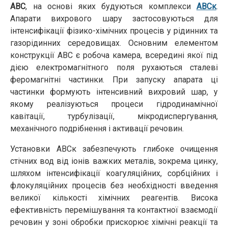
АВС
, на основі яких будуються комплекси
АВСк
.
Апарати вихрового шару застосовуються для
інтенсифікації фізико-хімічних процесів у рідинних та
газорідинних середовищах. Основним елементом
конструкції АВС є робоча камера, всередині якої під
дією електромагнітного поля рухаються сталеві
феромагнітні частинки. При запуску апарата ці
частинки формують інтенсивний вихровий шар, у
якому реалізуються процеси гідродинамічної
кавітації, турбулізації, мікродиспергування,
механічного подрібнення і активації речовин.
Установки АВСк забезпечують глибоке очищення
стічних вод від іонів важких металів, зокрема цинку,
шляхом інтенсифікації коагуляційних, сорбційних і
флокуляційних процесів без необхідності введення
великої кількості хімічних реагентів. Висока
ефективність перемішування та контактної взаємодії
речовин у зоні обробки прискорює хімічні реакції та