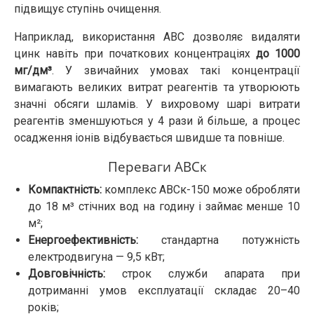
підвищує ступінь очищення.
Наприклад, використання АВС дозволяє видаляти
цинк навіть при початкових концентраціях
до 1000
мг/дм³
. У звичайних умовах такі концентрації
вимагають великих витрат реагентів та утворюють
значні обсяги шламів. У вихровому шарі витрати
реагентів зменшуються у 4 рази й більше, а процес
осадження іонів відбувається швидше та повніше.
Переваги АВСк
Компактність:
комплекс АВСк-150 може обробляти
до 18 м³ стічних вод на годину і займає менше 10
м²;
Енергоефективність:
стандартна потужність
електродвигуна — 9,5 кВт;
Довговічність:
строк служби апарата при
дотриманні умов експлуатації складає 20–40
років;