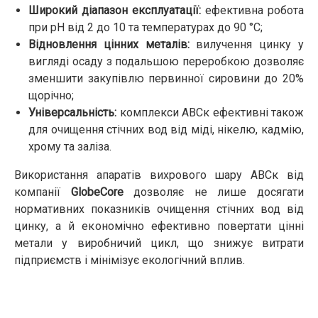
Широкий діапазон експлуатації:
ефективна робота
при pH від 2 до 10 та температурах до 90 °C;
Відновлення цінних металів:
вилучення цинку у
вигляді осаду з подальшою переробкою дозволяє
зменшити закупівлю первинної сировини до 20%
щорічно;
Універсальність:
комплекси АВСк ефективні також
для очищення стічних вод від міді, нікелю, кадмію,
хрому та заліза.
Використання апаратів вихрового шару АВСк від
компанії
GlobeCore
дозволяє не лише досягати
нормативних показників очищення стічних вод від
цинку, а й економічно ефективно повертати цінні
метали у виробничий цикл, що знижує витрати
підприємств і мінімізує екологічний вплив.