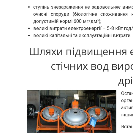
ступінь знезараження не задовольняє вимог
очисні споруди (біологічне споживання
допустимій нормі 600 мг/дм³);
великі витрати електроенергії – 5-8 кВт·год/
великі капітальні та експлуатаційні витрати.
Шляхи підвищення 
стічних вод ви
др
Оста
орга
акти
інших
Вста