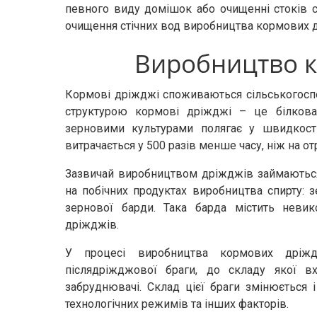
певного виду домішок або очищенні стоків 
очищення стічних вод виробництва кормових 
Виробництво к
Кормові дріжджі споживаються сільськогосп
структурою кормові дріжджі – це білкова 
зерновими культурами полягає у швидкост
витрачається у 500 разів менше часу, ніж на 
Зазвичай виробництвом дріжджів займаються
на побічних продуктах виробництва спирту: зе
зернової барди. Така барда містить невик
дріжджів.
У процесі виробництва кормових дріжд
післядріжджової браги, до складу якої вхо
забруднювачі. Склад цієї браги змінюється і
технологічних режимів та інших факторів.