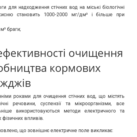
и для надходження стічних вод на міські біологічні
 кисню становить 1000-2000 мг/дм³ і більше при
м³ браги;
ефективності очищення
робництва кормових
іжджів
нніми роками для очищення стічних вод, що містять
нічні речовини, суспензії та мікроорганізми, все
вніше використовуються методи електричного та
 фізичних впливів.
новлено, що зовнішнє електричне поле викликає: