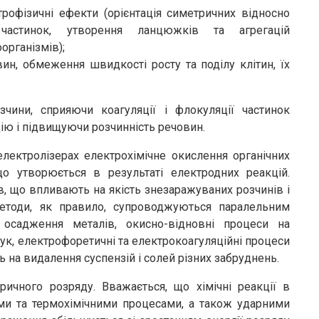
трофізичні ефекти (орієнтація симетричних відносно
частинок, утворення ланцюжків та агрегацій
організмів);
ин, обмеження швидкості росту та поділу клітин, їх
чини, сприяючи коагуляції і флокуляції частинок
ю і підвищуючи розчинність речовин.
електролізерах електрохімічне окислення органічних
о утворюється в результаті електродних реакцій.
в, що впливають на якість знезаражуваних розчинів і
методи, як правило, супроводжуються паралельним
 осадження металів, окисно-відновні процеси на
ук, електрофоретичні та електрокоагуляційні процеси
ь на видалення суспензій і солей різних забруднень.
ричного розряду. Вважається, що хімічні реакції в
ими та термохімічними процесами, а також ударними