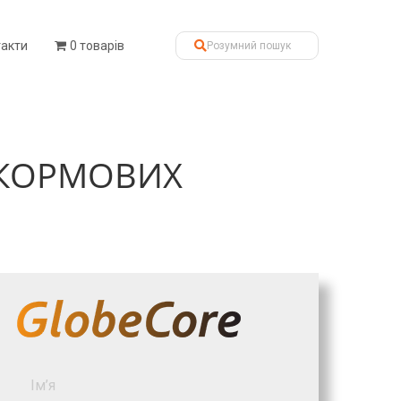
такти
0 товарів
 КОРМОВИХ