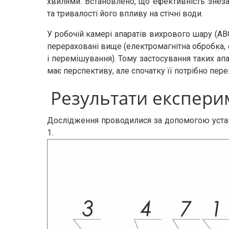
хвилями. Встановлено, що ефективність знеза
та тривалості його впливу на стічні води.
У робочій камері апаратів вихрового шару (АВС
перераховані вище (електромагнітна обробка, е
і перемішування). Тому застосування таких ап
має перспективу, але спочатку її потрібно пер
Результати експери
Дослідження проводилися за допомогою устан
1.