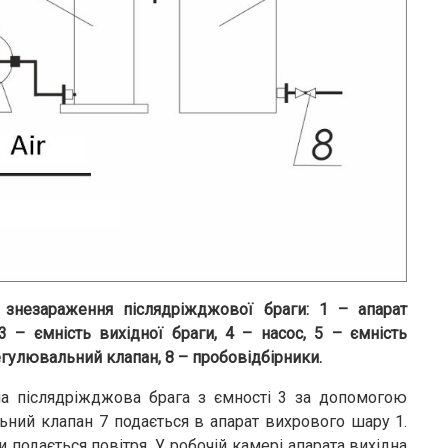
 знезараження післядріжджової браги: 1 – апарат
 – ємність вихідної браги, 4 – насос, 5 – ємність
регулювальний клапан, 8 – пробовідбірники.
на післядріжджова брага з ємності 3 за допомогою
льний клапан 7 подається в апарат вихрового шару 1.
подається повітря. У робочій камері апарата вихідна