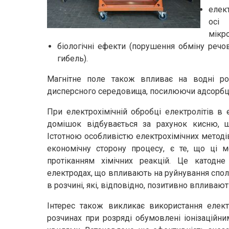
елек
осі 
мікро
біологічні ефекти (порушення обміну речов
гибель).
Магнітне поле також впливає на водні роз
дисперсного середовища, посилюючи адсорбці
При електрохімічній обробці електролітів в 
домішок відбувається за рахунок кисню, щ
Істотною особливістю електрохімічних методі
економічну сторону процесу, є те, що ці 
протіканням хімічних реакцій. Це катодне
електродах, що впливають на руйнування спол
в розчині, які, відповідно, позитивно впливают
Інтерес також викликає використання елект
розчинах при розряді обумовлені іонізаційн