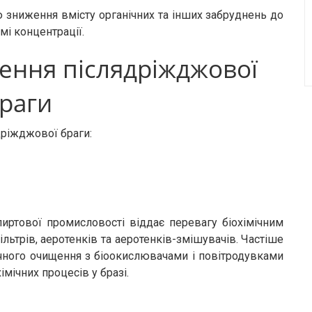
 зниження вмісту органічних та інших забруднень до
мі концентрації.
ення післядріжджової
раги
дріжджової браги:
пиртової промисловості віддає перевагу біохімічним
льтрів, аеротенків та аеротенків-змішувачів. Частіше
ічного очищення з біоокислювачами і повітродувками
імічних процесів у бразі.