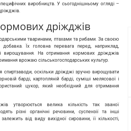
специфічних виробництв. У сьогоднішньому огляді –
дріжджів.
ормових дріжджів
одарськими тваринами, птахами та рибами. За своєю
добавка. Їх головна перевага перед, наприклад,
і вирощування. На отримання кормових дріжджів
отримання врожаю сільськогосподарських культур.
 спиртзаводи, оскільки дріжджі зручно вирощувати
рновій барді, картопляній барді, суміші мелясової і
ористаний цукор, який необхідний для отримання
жів утворюється велика кількість так званої
дять різні органічні речовини, суспензії та інші
 залежить від виду вихідної сировини, її кількості,