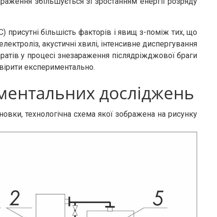
раження збільшується зі зростанням енергії розряду
) присутні більшість факторів і явищ з-поміж тих, що
лектроліз, акустичні хвилі, інтенсивне диспергування
аратів у процесі знезараження післядріжджової браги
евірити експериментально.
ментальних досліджень
овки, технологічна схема якої зображена на рисунку