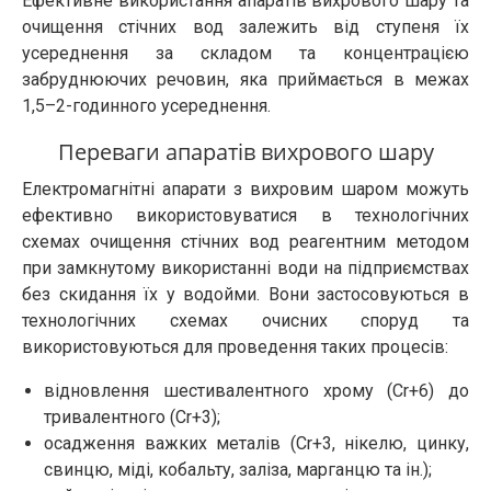
Ефективне використання апаратів вихрового шару та
очищення стічних вод залежить від ступеня їх
усереднення за складом та концентрацією
забруднюючих речовин, яка приймається в межах
1,5–2-годинного усереднення.
Переваги апаратів вихрового шару
Електромагнітні апарати з вихровим шаром можуть
ефективно використовуватися в технологічних
схемах очищення стічних вод реагентним методом
при замкнутому використанні води на підприємствах
без скидання їх у водойми. Вони застосовуються в
технологічних схемах очисних споруд та
використовуються для проведення таких процесів:
відновлення шестивалентного хрому (Cr+6) до
тривалентного (Cr+3);
осадження важких металів (Cr+3, нікелю, цинку,
свинцю, міді, кобальту, заліза, марганцю та ін.);