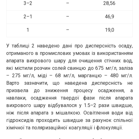
3–2
–
28,56
2–1
–
46,9
1
–
19,0
У таблиці 2 наведено дані про дисперсність осаду,
отриманого в промислових умовах із використанням
апарата вихрового шару для очищення стічних вод,
які містили розчин солей свинцю до 675 мг/л, заліза
– 275 мг/л, міді – 68 мг/л, марганцю – 480 мг/л.
Варто зазначити, що наведена дисперсність не
призвела до зниження процесу осадження, а
навпаки, осадження твердої фази після апарата
вихрового шару відбувалося у 1.5–2 рази швидше,
ніж після апарата з мішалкою. Освітлення води від
гідроксидів проходить швидше за рахунок спільної
хімічної та поляризаційної коагуляції і флокуляції.