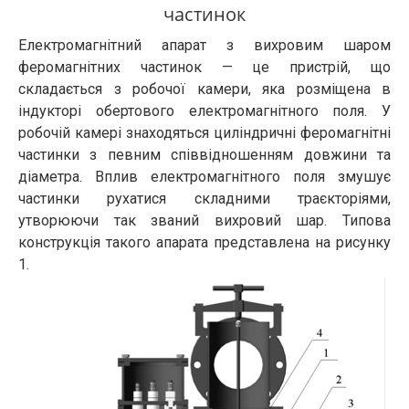
частинок
Електромагнітний апарат з вихровим шаром
феромагнітних частинок — це пристрій, що
складається з робочої камери, яка розміщена в
індукторі обертового електромагнітного поля. У
робочій камері знаходяться циліндричні феромагнітні
частинки з певним співвідношенням довжини та
діаметра. Вплив електромагнітного поля змушує
частинки рухатися складними траєкторіями,
утворюючи так званий вихровий шар. Типова
конструкція такого апарата представлена на рисунку
1.