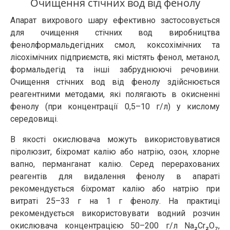
Очищення стічних вод від фенолу
Апарат вихрового шару ефективно застосовується
для очищення стічних вод виробництва
фенолформальдегідних смол, коксохімічних та
лісохімічних підприємств, які містять фенол, метанол,
формальдегід та інші забруднюючі речовини.
Очищення стічних вод від фенолу здійснюється
реагентними методами, які полягають в окисненні
фенолу (при концентрації 0,5–10 г/л) у кислому
середовищі.
В якості окислювача можуть використовуватися
піролюзит, біхромат калію або натрію, озон, хлорне
вапно, перманганат калію. Серед перерахованих
реагентів для видалення фенолу в апараті
рекомендується біхромат калію або натрію при
витраті 25–33 г на 1 г фенолу. На практиці
рекомендується використовувати водний розчин
окислювача концентрацією 50–200 г/л Na₂Cr₂O₇,