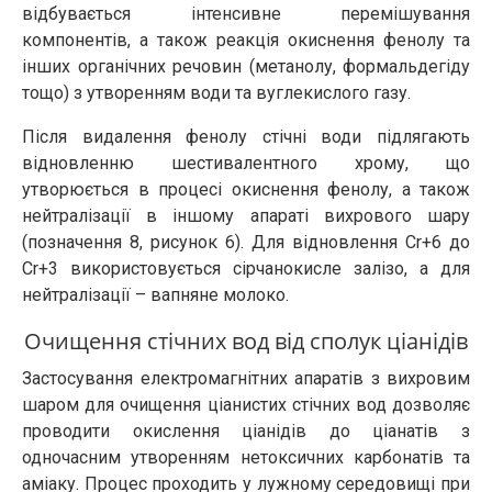
відбувається інтенсивне перемішування
компонентів, а також реакція окиснення фенолу та
інших органічних речовин (метанолу, формальдегіду
тощо) з утворенням води та вуглекислого газу.
Після видалення фенолу стічні води підлягають
відновленню шестивалентного хрому, що
утворюється в процесі окиснення фенолу, а також
нейтралізації в іншому апараті вихрового шару
(позначення 8, рисунок 6). Для відновлення Cr+6 до
Cr+3 використовується сірчанокисле залізо, а для
нейтралізації – вапняне молоко.
Очищення стічних вод від сполук ціанідів
Застосування електромагнітних апаратів з вихровим
шаром для очищення ціанистих стічних вод дозволяє
проводити окислення ціанідів до ціанатів з
одночасним утворенням нетоксичних карбонатів та
аміаку. Процес проходить у лужному середовищі при