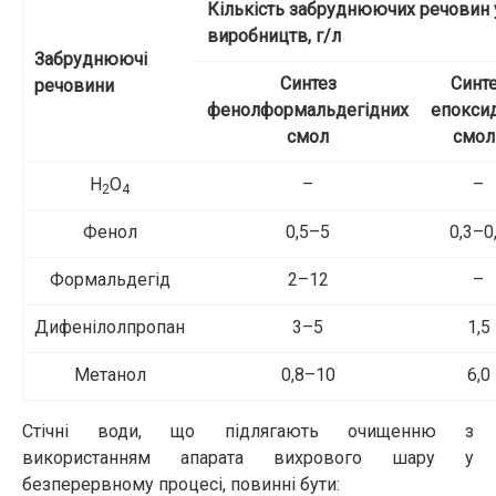
Кількість забруднюючих речовин у
виробництв, г/л
Забруднюючі
Синтез
Синт
речовини
фенолформальдегідних
епокси
смол
смол
Н
О
–
–
2
4
Фенол
0,5–5
0,3–0
Формальдегід
2–12
–
Дифенілолпропан
3–5
1,5
Метанол
0,8–10
6,0
Стічні води, що підлягають очищенню з
використанням апарата вихрового шару у
безперервному процесі, повинні бути: