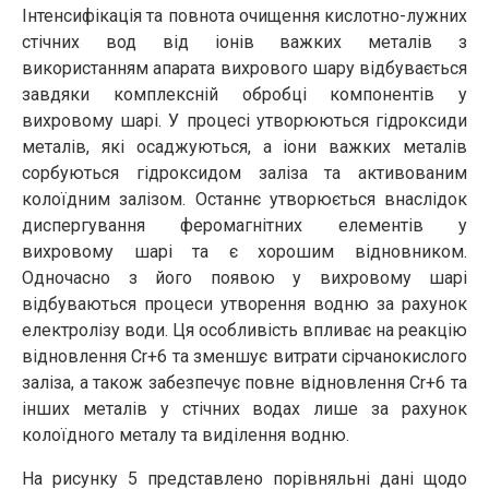
Інтенсифікація та повнота очищення кислотно-лужних
стічних вод від іонів важких металів з
використанням апарата вихрового шару відбувається
завдяки комплексній обробці компонентів у
вихровому шарі. У процесі утворюються гідроксиди
металів, які осаджуються, а іони важких металів
сорбуються гідроксидом заліза та активованим
колоїдним залізом. Останнє утворюється внаслідок
диспергування феромагнітних елементів у
вихровому шарі та є хорошим відновником.
Одночасно з його появою у вихровому шарі
відбуваються процеси утворення водню за рахунок
електролізу води. Ця особливість впливає на реакцію
відновлення Сr+6 та зменшує витрати сірчанокислого
заліза, а також забезпечує повне відновлення Сr+6 та
інших металів у стічних водах лише за рахунок
колоїдного металу та виділення водню.
На рисунку 5 представлено порівняльні дані щодо