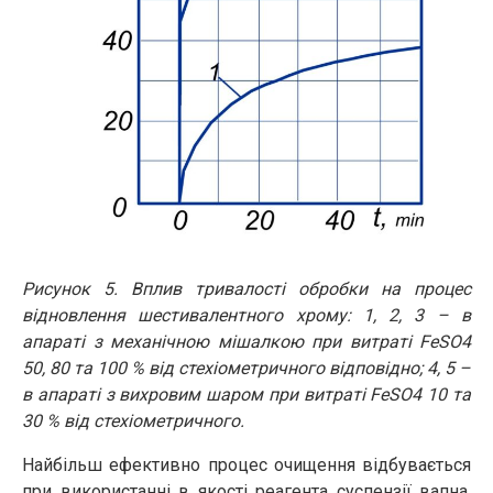
Рисунок 5. Вплив тривалості обробки на процес
відновлення шестивалентного хрому: 1, 2, 3 – в
апараті з механічною мішалкою при витраті FeSO4
50, 80 та 100 % від стехіометричного відповідно; 4, 5 –
в апараті з вихровим шаром при витраті FeSO4 10 та
30 % від стехіометричного.
Найбільш ефективно процес очищення відбувається
при використанні в якості реагента суспензії вапна,