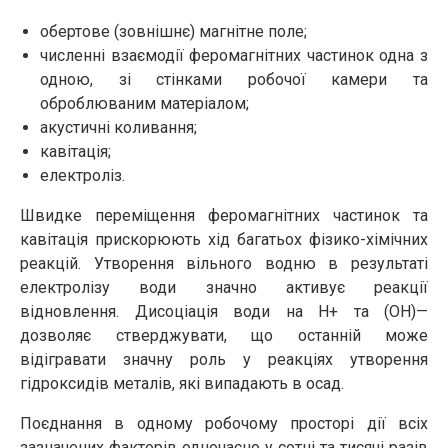
обертове (зовнішнє) магнітне поле;
численні взаємодії феромагнітних частинок одна з
одною, зі стінками робочої камери та
оброблюваним матеріалом;
акустичні коливання;
кавітація;
електроліз.
Швидке переміщення феромагнітних частинок та
кавітація прискорюють хід багатьох фізико-хімічних
реакцій. Утворення вільного водню в результаті
електролізу води значно активує реакції
відновлення. Дисоціація води на Н+ та (ОН)—
дозволяє стверджувати, що останній може
відігравати значну роль у реакціях утворення
гідроксидів металів, які випадають в осад.
Поєднання в одному робочому просторі дії всіх
зазначених факторів одночасно у сотні та тисячі разів