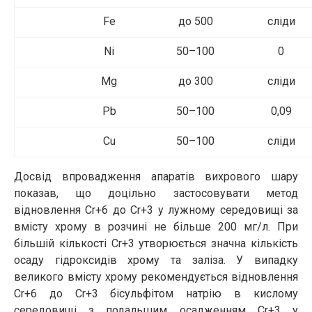
Fe
до 500
сліди
Ni
50–100
0
Mg
до 300
сліди
Pb
50–100
0,09
Cu
50–100
сліди
Досвід впровадження апаратів вихрового шару
показав, що доцільно застосовувати метод
відновлення Сr+6 до Сr+3 у лужному середовищі за
вмісту хрому в розчині не більше 200 мг/л. При
більшій кількості Сr+3 утворюється значна кількість
осаду гідроксидів хрому та заліза. У випадку
великого вмісту хрому рекомендується відновлення
Сr+6 до Сr+3 бісульфітом натрію в кислому
середовищі з подальшим осадженням Сr+3 у