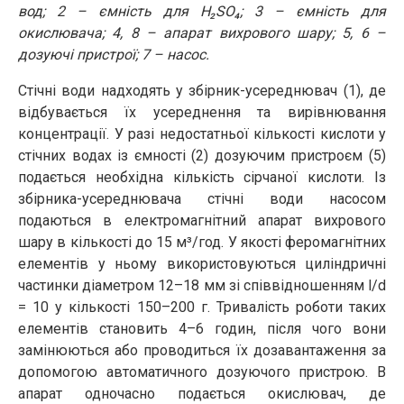
вод; 2 – ємність для H₂SO₄; 3 – ємність для
окислювача; 4, 8 – апарат вихрового шару; 5, 6 –
дозуючі пристрої; 7 – насос.
Стічні води надходять у збірник-усереднювач (1), де
відбувається їх усереднення та вирівнювання
концентрації. У разі недостатньої кількості кислоти у
стічних водах із ємності (2) дозуючим пристроєм (5)
подається необхідна кількість сірчаної кислоти. Із
збірника-усереднювача стічні води насосом
подаються в електромагнітний апарат вихрового
шару в кількості до 15 м³/год. У якості феромагнітних
елементів у ньому використовуються циліндричні
частинки діаметром 12–18 мм зі співвідношенням l/d
= 10 у кількості 150–200 г. Тривалість роботи таких
елементів становить 4–6 годин, після чого вони
замінюються або проводиться їх дозавантаження за
допомогою автоматичного дозуючого пристрою. В
апарат одночасно подається окислювач, де