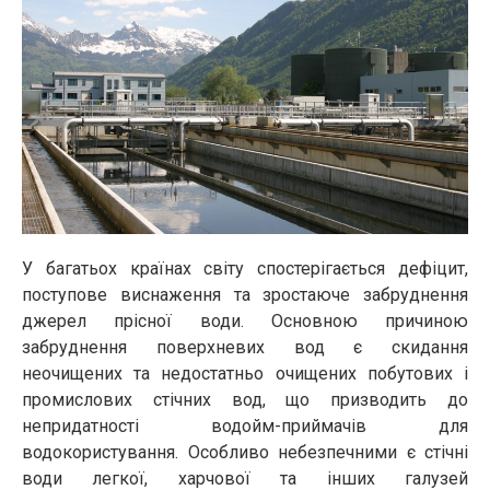
У багатьох країнах світу спостерігається дефіцит,
поступове виснаження та зростаюче забруднення
джерел прісної води. Основною причиною
забруднення поверхневих вод є скидання
неочищених та недостатньо очищених побутових і
промислових стічних вод, що призводить до
непридатності водойм-приймачів для
водокористування. Особливо небезпечними є стічні
води легкої, харчової та інших галузей