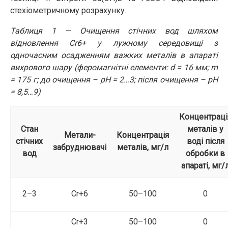
стехіометричному розрахунку.
Таблиця 1 — Очищення стічних вод шляхом
відновлення Cr6+ у лужному середовищі з
одночасним осадженням важких металів в апараті
вихрового шару (феромагнітні елементи: d = 16 мм; m
= 175 г; до очищення – рН = 2…3; після очищення – рН
= 8,5…9)
Концентраці
Стан
металів у
Метали-
Концентрація
стічних
воді після
забруднювачі
металів, мг/л
вод
обробки в
апараті, мг/
2–3
Cr+6
50–100
0
Cr+3
50–100
0