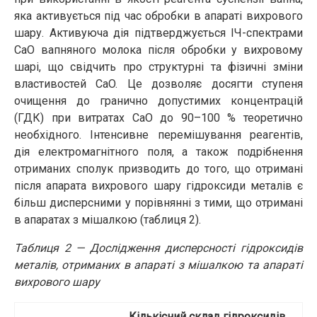
яка активується під час обробки в апараті вихрового
шару. Активуюча дія підтверджується ІЧ-спектрами
CaO вапняного молока після обробки у вихровому
шарі, що свідчить про структурні та фізичні зміни
властивостей CaO. Це дозволяє досягти ступеня
очищення до гранично допустимих концентрацій
(ГДК) при витратах CaO до 90–100 % теоретично
необхідного. Інтенсивне перемішування реагентів,
дія електромагнітного поля, а також подрібнення
отриманих сполук призводить до того, що отримані
після апарата вихрового шару гідроксиди металів є
більш дисперсними у порівнянні з тими, що отримані
в апаратах з мішалкою (таблиця 2).
Таблиця 2 — Дослідження дисперсності гідроксидів
металів, отриманих в апараті з мішалкою та апараті
вихрового шару
Кількісний склад гідроксидів