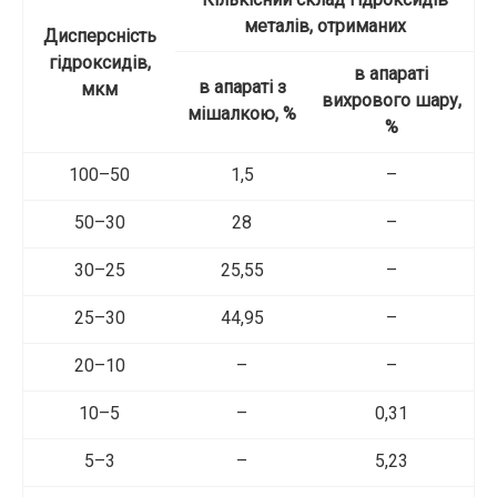
металів, отриманих
Дисперсність
гідроксидів,
в апараті
в апараті з
мкм
вихрового шару,
мішалкою, %
%
100–50
1,5
–
50–30
28
–
30–25
25,55
–
25–30
44,95
–
20–10
–
–
10–5
–
0,31
5–3
–
5,23