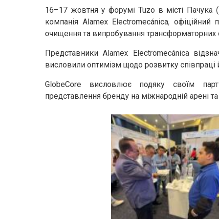
16–17 жовтня у форумі Tuzo в місті Пачука (
компанія Alamex Electromecánica, офіційний
очищення та випробування трансформаторних 
Представники Alamex Electromecánica відзна
висловили оптимізм щодо розвитку співпраці 
GlobeCore висловлює подяку своїм парт
представлення бренду на міжнародній арені та 