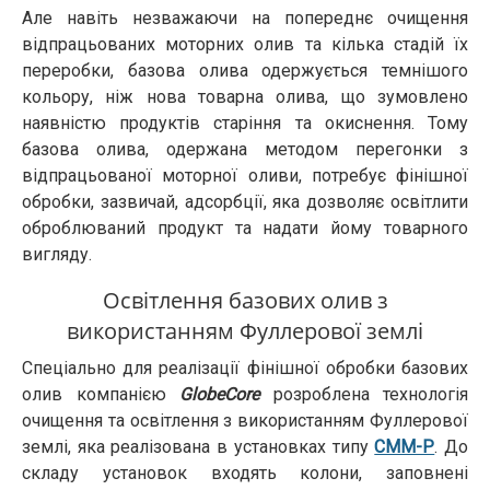
Але навіть незважаючи на попереднє очищення
відпрацьованих моторних олив та кілька стадій їх
переробки, базова олива одержується темнішого
кольору, ніж нова товарна олива, що зумовлено
наявністю продуктів старіння та окиснення. Тому
базова олива, одержана методом перегонки з
відпрацьованої моторної оливи, потребує фінішної
обробки, зазвичай, адсорбції, яка дозволяє освітлити
оброблюваний продукт та надати йому товарного
вигляду.
Освітлення базових олив з
використанням Фуллерової землі
Спеціально для реалізації фінішної обробки базових
олив компанією
GlobeCore
розроблена технологія
очищення та освітлення з використанням Фуллерової
землі, яка реалізована в установках типу
CMM-Р
. До
складу установок входять колони, заповнені