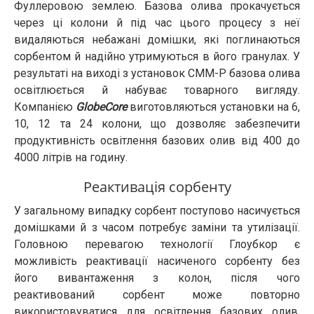
Фуллеровою землею. Базова олива прокачується
через ці колони й під час цього процесу з неї
видаляються небажані домішки, які поглинаються
сорбентом й надійно утримуються в його гранулах. У
результаті на виході з установок CMM-Р базова олива
освітлюється й набуває товарного вигляду.
Компанією
GlobeCore
виготовляються установки на 6,
10, 12 та 24 колони, що дозволяє забезпечити
продуктивність освітлення базових олив від 400 до
4000 літрів на годину.
Реактивація сорбенту
У загальному випадку сорбент поступово насичується
домішками й з часом потребує заміни та утилізації.
Головною перевагою технології Глоубкор є
можливість реактивації насиченого сорбенту без
його вивантаження з колон, після чого
реактивований сорбент може повторно
використовуватися для освітлення базових олив.