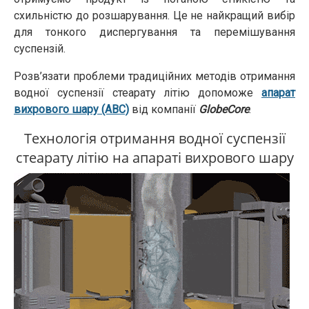
схильністю до розшарування. Це не найкращий вибір
для тонкого диспергування та перемішування
суспензій.
Розв’язати проблеми традиційних методів отримання
водної суспензії стеарату літію допоможе
апарат
вихрового шару (АВС)
від компанії
GlobeCore
.
Технологія отримання водної суспензії
стеарату літію на апараті вихрового шару