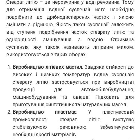
Стеарат літію – це нерозчинна у воді речовина. Тому
для отримання водної суспензії його необхідно
подрібнити до дрібнодисперсних часток і якісно
змішати з рідиною. Якість такої суспензії залежить
від ступеня подрібнення часток стеарату літію та
однорідності змішування з водою. Отримана
суспензія, яку також називають літієвим милом,
використовується в таких сферах:
Виробництво літієвих мастил.
Завдяки стійкості до
високих і низьких температур водна суспензія
стеарату літію застосовується при виробництві
продукції для автомобілебудування,
машинобудування та авіації. Підходить для
приготування синтетичних та натуральних масел.
Виробництво пластмас.
У пластмасовій
промисловості стеарат літію виступає
стабілізуючою речовиною, забезпечуючи
необхідні якості матеріалів.