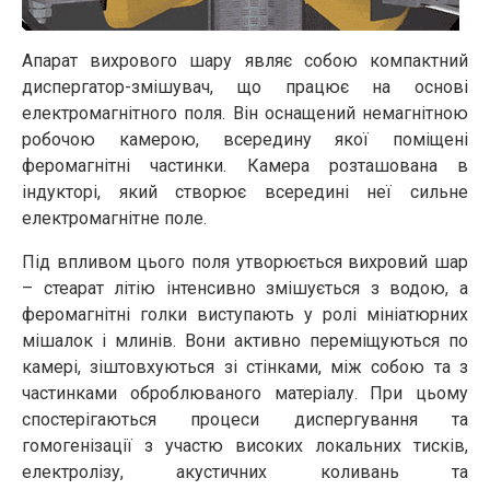
Апарат вихрового шару являє собою компактний
диспергатор-змішувач, що працює на основі
електромагнітного поля. Він оснащений немагнітною
робочою камерою, всередину якої поміщені
феромагнітні частинки. Камера розташована в
індукторі, який створює всередині неї сильне
електромагнітне поле.
Під впливом цього поля утворюється вихровий шар
– стеарат літію інтенсивно змішується з водою, а
феромагнітні голки виступають у ролі мініатюрних
мішалок і млинів. Вони активно переміщуються по
камері, зіштовхуються зі стінками, між собою та з
частинками оброблюваного матеріалу. При цьому
спостерігаються процеси диспергування та
гомогенізації з участю високих локальних тисків,
електролізу, акустичних коливань та