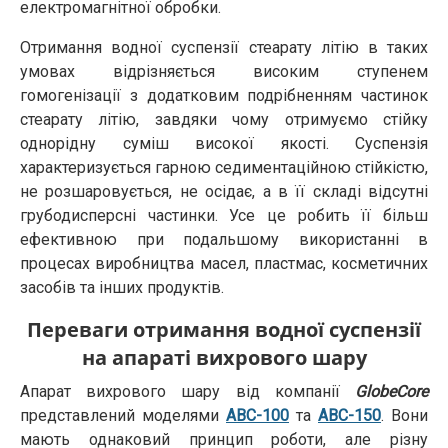
електромагнітної обробки.
Отримання водної суспензії стеарату літію в таких
умовах відрізняється високим ступенем
гомогенізації з додатковим подрібненням частинок
стеарату літію, завдяки чому отримуємо стійку
однорідну суміш високої якості. Суспензія
характеризується гарною седиментаційною стійкістю,
не розшаровується, не осідає, а в її складі відсутні
грубодисперсні частинки. Усе це робить її більш
ефективною при подальшому використанні в
процесах виробництва масел, пластмас, косметичних
засобів та інших продуктів.
Переваги отримання водної суспензії
на апараті вихрового шару
Апарат вихрового шару від компанії
GlobeCore
представлений моделями
АВС-100
та
АВС-150
. Вони
мають однаковий принцип роботи, але різну