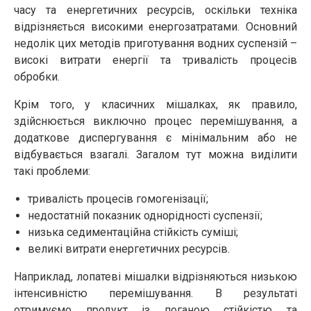
часу та енергетичних ресурсів, оскільки техніка
відрізняється високими енергозатратами. Основний
недолік цих методів приготування водних суспензій –
високі витрати енергії та тривалість процесів
обробки.
Крім того, у класичних мішалках, як правило,
здійснюється виключно процес перемішування, а
додаткове диспергування є мінімальним або не
відбувається взагалі. Загалом тут можна виділити
такі проблеми:
тривалість процесів гомогенізації;
недостатній показник однорідності суспензії;
низька седиментаційна стійкість суміші;
великі витрати енергетичних ресурсів.
Наприклад, лопатеві мішалки відрізняються низькою
інтенсивністю перемішування. В результаті
отримуємо продукт із поганою стійкістю та