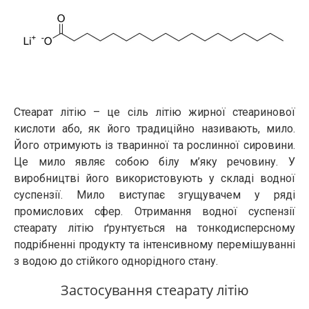
Стеарат літію – це сіль літію жирної стеаринової
кислоти або, як його традиційно називають, мило.
Його отримують із тваринної та рослинної сировини.
Це мило являє собою білу м’яку речовину. У
виробництві його використовують у складі водної
суспензії. Мило виступає згущувачем у ряді
промислових сфер. Отримання водної суспензії
стеарату літію ґрунтується на тонкодисперсному
подрібненні продукту та інтенсивному перемішуванні
з водою до стійкого однорідного стану.
Застосування стеарату літію