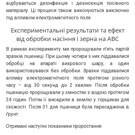
відбувається дезінфекція і дезінсекція посівного
матеріалу. Ці процеси також виконуються виключно
під впливом електромагнітного поля.
Експериментальні результати та ефект
від обробки насіння і зерна на АВС
В рамках експерименту ми пророщували п’ять партій
зразків пшениці. При цьому чотири з них піддавалися
обробці на апараті вихрового шару, а один
використовувався без обробки. Зразки піддавалися
впливу електромагнітного поля протягом різного
часу – від 30 секунд до 2 хвилин. Після обробки
пшеницю пророщували у ємностях з водою протягом
24 годин. Потім її висадили в землю у горщиках для
схожості. Після 31 дня пшениця була пересаджена в
ґрунт.
Отримані наступні показники проростання: