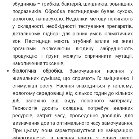
збудників – грибків, бактерій, шкідників, зовнішніх
подразників. Обробка пестицидами буває сухою,
вологою, напівсухою. Недоліки методу полягають
у складності, необхідності тестування препаратів,
детальному підборі для різних умов кліматичних
зон. Пестициди мають згубний вплив на живі
організми, включаючи людину, забруднюють
продукцію і ґрунт, можуть спричинити мутації,
накопичення токсинів;
біологічна обробка.
Замочування насіння у
живильних сумішах, що сприяють їх зміцненню і
стимуляції росту. Насіння знаходиться у теплому,
вологому середовищі від кількох годин до кількох
діб, залежно від виду посівного матеріалу.
Технологія досить складна, потребує великих
ресурсів, затрат часу, проведення дослідів для
визначення доз та оптимального часу замочування.
При цьому вона характеризується не найкращою
ефективністю, а насіння навіть з однієї партії