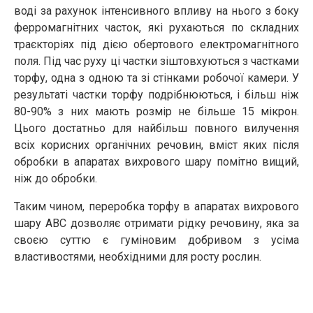
воді за рахунок інтенсивного впливу на нього з боку
ферромагнітних часток, які рухаються по складних
траєкторіях під дією обертового електромагнітного
поля. Під час руху ці частки зіштовхуються з частками
торфу, одна з одною та зі стінками робочої камери. У
результаті частки торфу подрібнюються, і більш ніж
80-90% з них мають розмір не більше 15 мікрон.
Цього достатньо для найбільш повного вилучення
всіх корисних органічних речовин, вміст яких після
обробки в апаратах вихрового шару помітно вищий,
ніж до обробки.
Таким чином, переробка торфу в апаратах вихрового
шару АВС дозволяє отримати рідку речовину, яка за
своєю суттю є гуміновим добривом з усіма
властивостями, необхідними для росту рослин.