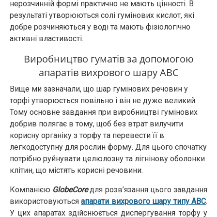
нерозчинній формі практично не мають цінності. В
результаті утворюються солі гумінових кислот, які
добре розчиняються у воді та мають фізіологічно
активні властивості.
Виробництво гуматів за допомогою
апаратів вихрового шару АВС
Вище ми зазначали, що шар гумінових речовин у
торфі утворюється повільно і він не дуже великий.
Тому основне завдання при виробництві гумінових
добрив полягає в тому, щоб без втрат вилучити
корисну органіку з торфу та перевести її в
легкодоступну для рослин форму. Для цього спочатку
потрібно руйнувати целюлозну та лігнінову оболонки
клітин, що містять корисні речовини.
Компанією
GlobeCore
для розв’язання цього завдання
використовуються
апарати вихрового шару типу АВС
.
У цих апаратах здійснюється диспергування торфу у