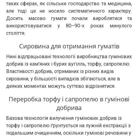
таких сферах, як сільське господарство та медицина,
але тоді це не носило систематичного характеру.
Досить масово гумати почали вироблятися та
використовуватися у 80–90-х роках минулого
століття.
Сировина для отримання гуматів
Нині відпрацьовані технології виробництва гумінових
добрив із кам’яних і бурих вугілль, торфу, сапропелю.
Властивості добрив, отриманих із різних видів
сировини, у більшості випадків збігаються, але в
деяких моментах можуть суттєво відрізнятися.
Переробка торфу і сапропелю в гумінові
добрива
Базова технологія вилучення гумінових добрив із
торфу і сапропелю ґрунтується на лужній екстракції з
подальшим очищенням, оскільки гумінові речовини у