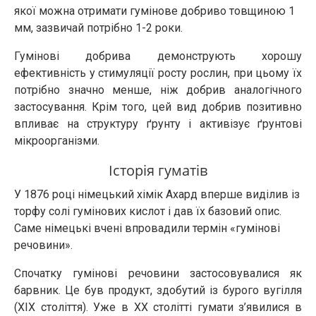
якої можна отримати гумінове добриво товщиною 1
мм, зазвичай потрібно 1-2 роки.
Гумінові добрива демонструють хорошу
ефективність у стимуляції росту рослин, при цьому їх
потрібно значно менше, ніж добрив аналогічного
застосування. Крім того, цей вид добрив позитивно
впливає на структуру ґрунту і активізує ґрунтові
мікроорганізми.
Історія гуматів
У 1876 році німецький хімік Ахард вперше виділив із
торфу солі гумінових кислот і дав їх базовий опис.
Саме німецькі вчені впровадили термін «гумінові
речовини».
Спочатку гумінові речовини застосовувалися як
барвник. Це був продукт, здобутий із бурого вугілля
(XIX століття). Уже в XX столітті гумати з’явилися в