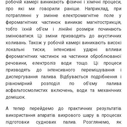
робочій камері виникають фізичні і хімічні процеси,
про які ми говорили раніше. Наприклад, при
потраплянні у змінне електромагнітне поле у
феромагнітних частинок виникає магнітострикція,
тобто їхній об’єм і лінійні розміри починають
змінюватися. Ці зміни призводять до акустичних
коливань. Також у робочій камері виникають високі
локальні тиски, інтенсивні ударні впливи
феромагнітних частинок на частинки оброблюваної
речовини, електроліз води тощо. Ці процеси
призводять до інтенсивного перемішування і
диспергування палива. Відбувається подрібнення і
рівномірний розподіл по об’єму палива
асфальтосмолистих включень, води та механічних
домішок.
А тепер перейдемо до практичних результатів
використання апаратів вихрового шару в процесах
підготовки суднових палив. Розглянемо, як