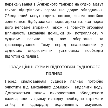
перекачування з бункерного танкера на судно, мазут
також підігрівають паром, що додає обводнення.
Обводнений мазут горить погано, факел постійно
зривається. Відбувається перевитрата палива через
його неповне згорання. Також на повноту згорання
впливають механічні домішки, які потрапляють у
суднове паливо під час зберігання та
транспортування. Тому перед спалюванням у
суднових енергетичних установках необхідна
підготовка палива.
Традиційні схеми підготовки суднового
палива
Перед спалюванням суднове паливо потрібно
очистити від механічних домішок і видалити воду.
Допускається також використання обводненого
палива, але в цьому випадку необхідно отримати
стійку й однорідну водопаливну емульсію.