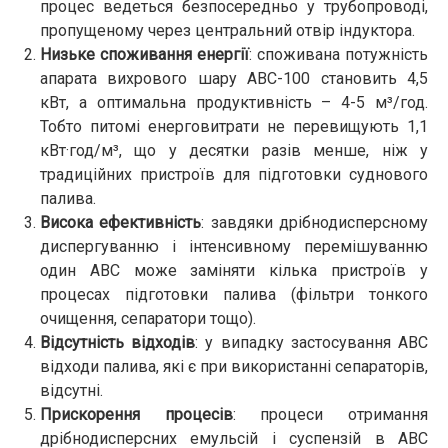
процес ведеться безпосередньо у трубопроводі,
пропущеному через центральний отвір індуктора.
Низьке споживання енергії
: споживана потужність
апарата вихрового шару АВС-100 становить 4,5
кВт, а оптимальна продуктивність – 4-5 м³/год.
Тобто питомі енерговитрати не перевищують 1,1
кВт·год/м³, що у десятки разів менше, ніж у
традиційних пристроїв для підготовки суднового
палива.
Висока ефективність
: завдяки дрібнодисперсному
диспергуванню і інтенсивному перемішуванню
один АВС може заміняти кілька пристроїв у
процесах підготовки палива (фільтри тонкого
очищення, сепаратори тощо).
Відсутність відходів
: у випадку застосування АВС
відходи палива, які є при використанні сепараторів,
відсутні.
Прискорення процесів
: процеси отримання
дрібнодисперсних емульсій і суспензій в АВС