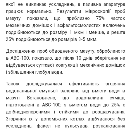
якої не викликає ускладнень, а паливна апаратура
працює нормально. Результати мікроскопії проб
мазуту показали, що приблизно 75% часток
механічних домішок і асфальтосмолистих включень
подрібнюються до розміру 1 мкм і менше, а решта
25% подрібнюються до розмірів 3-5 мкм.
Дослідження проб обводненого мазуту, обробленого
в АВС-100, показало, що після 10 днів зберігання не
відбувається суттєвої коагуляції механічних домішок
і збільшення глобул води.
Також досліджувалася ефективність згоряння
водопаливної емульсії залежно від вмісту води в
мазуті. Встановлено, що водопаливні суміші,
підготовлені в АВС-100, з вмістом води до 25% є
дрібнодисперсними і стійкими до розшарування.
Згоряння їх у допоміжних котлах відбувалося без
ускладнень, факел не пульсував, розпалювання