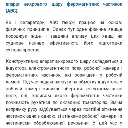
апарат вихрового шару феромагнітних частинок
(АВС).
Як і сепаратори, АВС також працює на основі
фізичних принципів. Однак тут одне фізичне явище
породжує інше, і завдяки впливу цих явищ на
суднове паливо ефективність його підготовки
суттєво зростає.
Конструктивно апарат вихрового шару складається з
індуктора електромагнітного поля, робочої камери і
феромагнітних частинок, які розміщені у робочій
камері. Під час подачі напруги на обмотку індуктора у
робочій камері виникає обертове електромагнітне
поле, під впливом якого феромагнітні частинки
починають рухатися по складних траєкторіях. Зміна
напрямку руху відбувається через постійні зіткнення
частинок одна з одною, зі стінками робочої камери і з
частинками оброблюваної речовини. У цей час у