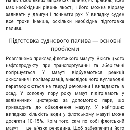
На автомобільних заправках паливо, як правило, вже
має необхідний рівень якості, і його можна відразу
заливати у двигун і починати рух. У випадку суден
все трохи інакше, оскільки необхідна підготовка
палива.
Підготовка суднового палива — основні
проблеми
Розглянемо приклад флотського мазуту. Якість цього
нафтопродукту при транспортуванні та зберіганні
погіршується. У мазуті відбуваються реакції
окислення і полімеризації, внаслідок чого вуглеводні
перетворюються на тверді речовини і випадають в
осад. У холодну пору року мазут підігрівають у
залізничних цистернах за допомогою пари, що
призводить до обводнення мазуту. У найгірших
випадках кількість води у флотському мазуті може
досягати 10-15%. Крім того, сам по собі флотський
мазут — це в’язка речовина. Щоб забезпечити його