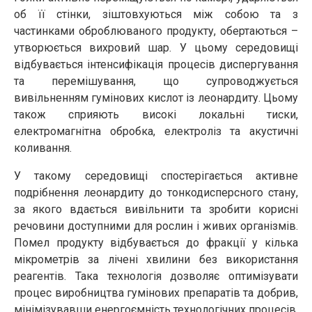
об її стінки, зіштовхуються між собою та з
частинками оброблюваного продукту, обертаються –
утворюється вихровий шар. У цьому середовищі
відбувається інтенсифікація процесів диспергування
та перемішування, що супроводжується
вивільненням гумінових кислот із леонардиту. Цьому
також сприяють високі локальні тиски,
електромагнітна обробка, електроліз та акустичні
коливання.
У такому середовищі спостерігається активне
подрібнення леонардиту до тонкодисперсного стану,
за якого вдається вивільнити та зробити корисні
речовини доступними для рослин і живих організмів.
Помел продукту відбувається до фракції у кілька
мікрометрів за лічені хвилини без використання
реагентів. Така технологія дозволяє оптимізувати
процес виробництва гумінових препаратів та добрив,
мінімізувавши енергоємність технологічних процесів,