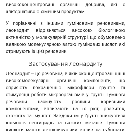
висококонцентровані органічні добрива, які є
альтернативою хімічним продуктам.
У порівнянні з іншими гуміновими речовинами,
леонардит відрізняється високою біологічною
активністю у молекулярній структурі, що обумовлено
великою молекулярною вагою гумінових кислот, які
отримують із цієї речовини.
Застосування леонардиту
Леонардит – це речовина, в якій сконцентровані цінні
високомолекулярні органічні компоненти, що
сприяють покращенню мікрофлори ґрунтів та
стимуляції роботи мікроорганізмів у ґрунті. Гумінові
речовини насичують рослини корисними
компонентами, впливають на їх ріст, розвиток,
схожість та імунітет. Завдяки їм у ґрунті знижується
кількість пестицидів та важких металів. Гумінові
кислоти мають детоксикуючий вплив на субстрати.