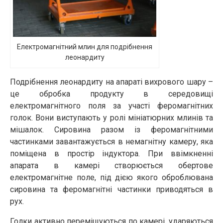
Електромагнітний млин для подрібнення
леонардиту
Подрібнення леонардиту на апараті вихрового шару –
це обробка продукту в середовищі
електромагнітного поля за участі феромагнітних
голок. Вони виступають у ролі мініатюрних млинів та
мішалок. Сировина разом із феромагнітними
частинками завантажується в немагнітну камеру, яка
поміщена в простір індуктора. При ввімкненні
апарата в камері створюється обертове
електромагнітне поле, під дією якого оброблювана
сировина та феромагнітні частинки приводяться в
рух.
Голки активно переміщуються по камері, ударяються