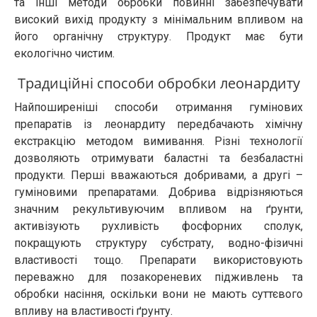
та інші методи обробки повинні забезпечувати
високий вихід продукту з мінімальним впливом на
його органічну структуру. Продукт має бути
екологічно чистим.
Традиційні способи обробки леонардиту
Найпоширеніші способи отримання гумінових
препаратів із леонардиту передбачають хімічну
екстракцію методом вимивання. Різні технології
дозволяють отримувати баластні та безбаластні
продукти. Перші вважаються добривами, а другі –
гуміновими препаратами. Добрива відрізняються
значним рекультивуючим впливом на ґрунти,
активізують рухливість фосфорних сполук,
покращують структуру субстрату, водно-фізичні
властивості тощо. Препарати використовують
переважно для позакореневих підживлень та
обробки насіння, оскільки вони не мають суттєвого
впливу на властивості ґрунту.