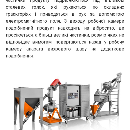
частинки продукту подрібнюються під впливом
сталевих голок, які рухаються по складних
траєкторіях і приводяться в рух за допомогою
електромагнітного поля. З виходу робочої камери
подрібнений продукт надходить на вібросито, де
просіюється, а більш великі частинки, розмір яких не
відповідає вимогам, повертаються назад у робочу
камеру апарата вихрового шару на додаткове
подрібнення.