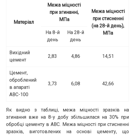
Межа міцності
Межа міцності
при згинанні,
при стисненні
МПа
Матеріал
(на 28-й день),
На 8-й
На 28-й
МПа
день
день
Вихідний
2,83
4,86
14,51
цемент
Цемент,
оброблений
3,73
6,08
42,66
в апараті
АВС-100
Як видно з таблиці, межа міцності зразків на
згинання вже на 8-у добу збільшилася на 30% при
обробці цементу в АВС. Межа міцності при стисненні
зразків, виготовлених на основі цементу, що