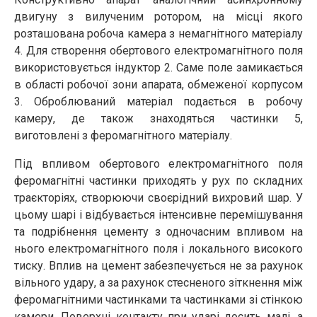
двигуну з вилученим ротором, на місці якого
розташована робоча камера з немагнітного матеріалу
4. Для створення обертового електромагнітного поля
використовується індуктор 2. Саме поле замикається
в області робочої зони апарата, обмеженої корпусом
3. Оброблюваний матеріал подається в робочу
камеру, де також знаходяться частинки 5,
виготовлені з феромагнітного матеріалу.
Під впливом обертового електромагнітного поля
феромагнітні частинки приходять у рух по складних
траєкторіях, створюючи своєрідний вихровий шар. У
цьому шарі і відбувається інтенсивне перемішування
та подрібнення цементу з одночасним впливом на
нього електромагнітного поля і локального високого
тиску. Вплив на цемент забезпечується не за рахунок
вільного удару, а за рахунок стесненого зіткнення між
феромагнітними частинками та частинками зі стінкою
камери. Поверхні контакту при ударі досить малі, а