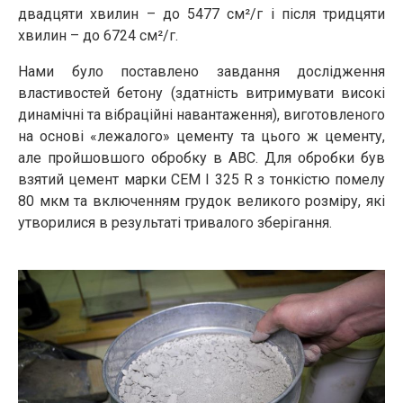
двадцяти хвилин – до 5477 см²/г і після тридцяти
хвилин – до 6724 см²/г.
Нами було поставлено завдання дослідження
властивостей бетону (здатність витримувати високі
динамічні та вібраційні навантаження), виготовленого
на основі «лежалого» цементу та цього ж цементу,
але пройшовшого обробку в АВС. Для обробки був
взятий цемент марки CEM I 325 R з тонкістю помелу
80 мкм та включенням грудок великого розміру, які
утворилися в результаті тривалого зберігання.