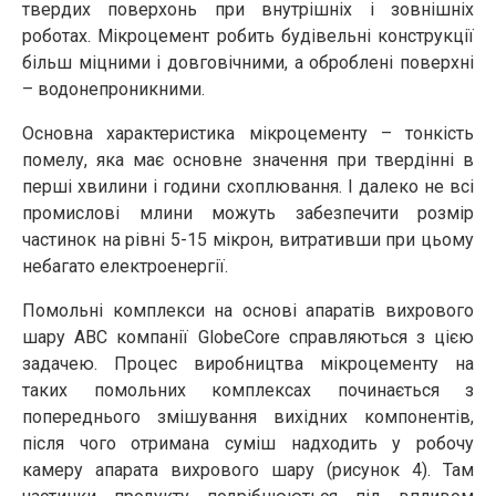
твердих поверхонь при внутрішніх і зовнішніх
роботах. Мікроцемент робить будівельні конструкції
більш міцними і довговічними, а оброблені поверхні
– водонепроникними.
Основна характеристика мікроцементу – тонкість
помелу, яка має основне значення при твердінні в
перші хвилини і години схоплювання. І далеко не всі
промислові млини можуть забезпечити розмір
частинок на рівні 5-15 мікрон, витративши при цьому
небагато електроенергії.
Помольні комплекси на основі апаратів вихрового
шару АВС компанії GlobeCore справляються з цією
задачею. Процес виробництва мікроцементу на
таких помольних комплексах починається з
попереднього змішування вихідних компонентів,
після чого отримана суміш надходить у робочу
камеру апарата вихрового шару (рисунок 4). Там