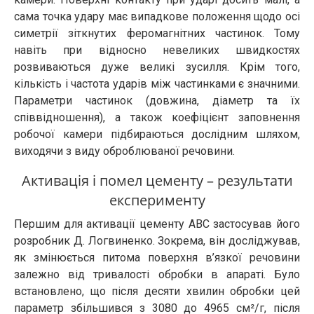
сама точка удару має випадкове положення щодо осі
симетрії зіткнутих феромагнітних частинок. Тому
навіть при відносно невеликих швидкостях
розвиваються дуже великі зусилля. Крім того,
кількість і частота ударів між частинками є значними.
Параметри частинок (довжина, діаметр та їх
співвідношення), а також коефіцієнт заповнення
робочої камери підбираються дослідним шляхом,
виходячи з виду оброблюваної речовини.
Активація і помел цементу – результати
експерименту
Першим для активації цементу АВС застосував його
розробник Д. Логвиненко. Зокрема, він досліджував,
як змінюється питома поверхня в’язкої речовини
залежно від тривалості обробки в апараті. Було
встановлено, що після десяти хвилин обробки цей
параметр збільшився з 3080 до 4965 см²/г, після