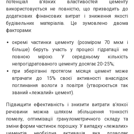
потенціал в’язких властивостей цементу
використовується не повністю, що призводить до
додаткових фінансових витрат і зниження якості
будівельних матеріалів. Це зумовлено двома
факторами:
окремі частинки цементу (розміром 70 мкм і
більше) беруть участь у процесі гідратації не
повною мірою. У середньому кількість
непрогідратованого цементу досягає 20-25%;
при зберіганні протягом місяця цемент може
втрачати до 15% своєї активності внаслідок
поглинання вологи з повітря (утворюється так
званий «лежалий» цемент).
Підвищити ефективність і знизити витрати в’язкої
речовини можна шляхом збільшення тонкості
помелу, оптимізації гранулометричного складу та
зміни форми частинок порошку. У випадку «лежалих»
цементів необхідна активація, яка дозволяє