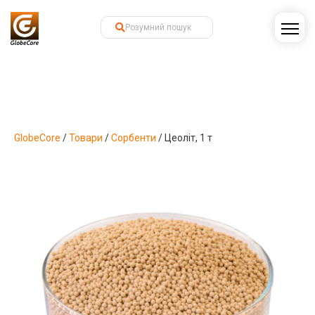
GlobeCore
/
Товари
/
Сорбенти
/
Цеоліт, 1 т