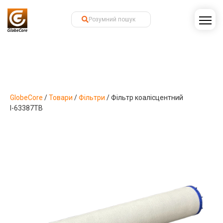
GlobeCore
/
Товари
/
Фільтри
/
Фільтр коалісцентний
І-63387TB