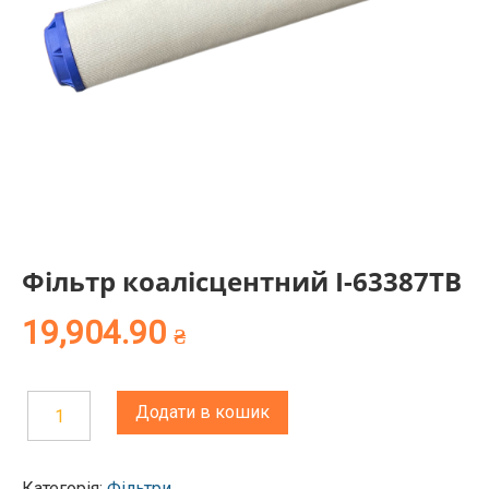
Фільтр коалісцентний І-63387TB
19,904.90
₴
Додати в кошик
Фільтр
коалісцентний
Категорія:
Фільтри